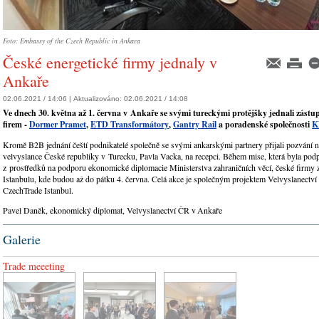
Foto: Embassy of the Czech Republic in Ankara
České energetické firmy jednaly v
Ankaře
02.06.2021 / 14:06 |
Aktualizováno:
02.06.2021 / 14:08
Ve dnech 30. května až 1. června v Ankaře se svými tureckými protějšky jednali zástup
firem -
Dormer Pramet
,
ETD Transformátory
,
Gantry Rail
a poradenské společnosti
K
Kromě B2B jednání čeští podnikatelé společně se svými ankarskými partnery přijali pozvání n
velvyslance České republiky v Turecku, Pavla Vacka, na recepci. Během mise, která byla pod
z prostředků na podporu ekonomické diplomacie Ministerstva zahraničních věcí, české firmy za
Istanbulu, kde budou až do pátku 4. června. Celá akce je společným projektem Velvyslanectví
CzechTrade Istanbul.
Pavel Daněk, ekonomický diplomat, Velvyslanectví ČR v Ankaře
Galerie
Trade meeeting