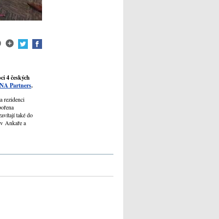
ci 4 českých
NA Partners
.
a rezidenci
pořena
vítají také do
 v Ankaře a