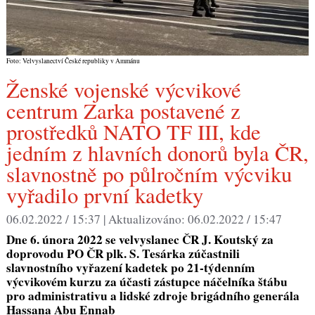
Foto: Velvyslanectví České republiky v Ammánu
Ženské vojenské výcvikové
centrum Zarka postavené z
prostředků NATO TF III, kde
jedním z hlavních donorů byla ČR,
slavnostně po půlročním výcviku
vyřadilo první kadetky
06.02.2022 / 15:37 |
Aktualizováno:
06.02.2022 / 15:47
Dne 6. února 2022 se velvyslanec ČR J. Koutský za
doprovodu PO ČR plk. S. Tesárka zúčastnili
slavnostního vyřazení kadetek po 21-týdenním
výcvikovém kurzu za účasti zástupce náčelníka štábu
pro administrativu a lidské zdroje brigádního generála
Hassana Abu Ennab