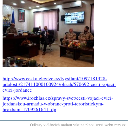
http://www.ceskatelevize.cz/ivysilani/1097181328-
udalosti/217411000100924/obsah/570692-cesti-vojaci-
cvici-jordance
https://www.irozhlas.cz/zpravy-svet/cesti-vojaci-cvici-
jordanskou-armadu-v-obrane-proti-teroristickym-
hrozbam_1709261641_dp​
Odkazy v článcích mohou vést na plnou verzi webu mzv.cz