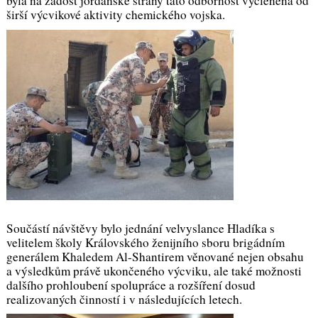
byla na žádost jordánské strany tato odbornost vyčleněna od
širší výcvikové aktivity chemického vojska.
Součástí návštěvy bylo jednání velvyslance Hladíka s
velitelem školy Královského ženijního sboru brigádním
generálem Khaledem Al-Shantirem věnované nejen obsahu
a výsledkům právě ukončeného výcviku, ale také možnosti
dalšího prohloubení spolupráce a rozšíření dosud
realizovaných činností i v následujících letech.