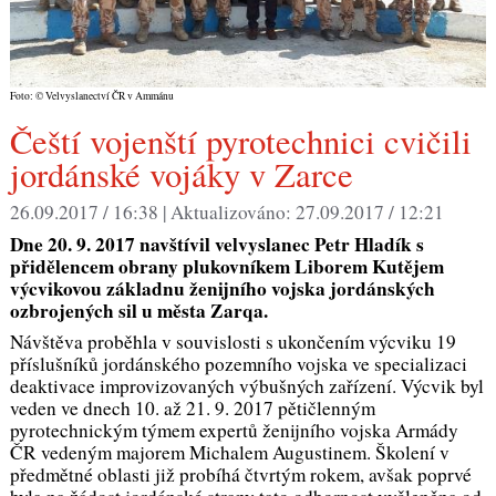
Foto: © Velvyslanectví ČR v Ammánu
Čeští vojenští pyrotechnici cvičili
jordánské vojáky v Zarce
26.09.2017 / 16:38 |
Aktualizováno:
27.09.2017 / 12:21
Dne 20. 9. 2017 navštívil velvyslanec Petr Hladík s
přidělencem obrany plukovníkem Liborem Kutějem
výcvikovou základnu ženijního vojska jordánských
ozbrojených sil u města Zarqa.
Návštěva proběhla v souvislosti s ukončením výcviku 19
příslušníků jordánského pozemního vojska ve specializaci
deaktivace improvizovaných výbušných zařízení. Výcvik byl
veden ve dnech 10. až 21. 9. 2017 pětičlenným
pyrotechnickým týmem expertů ženijního vojska Armády
ČR vedeným majorem Michalem Augustinem. Školení v
předmětné oblasti již probíhá čtvrtým rokem, avšak poprvé