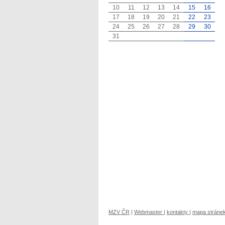
10
11
12
13
14
15
16
17
18
19
20
21
22
23
24
25
26
27
28
29
30
31
MZV ČR
|
Webmaster
|
kontakty
|
mapa stráne