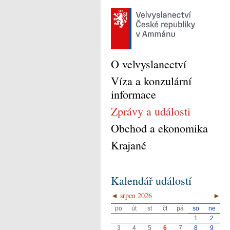
O velvyslanectví
Víza a konzulární
informace
Zprávy a události
Obchod a ekonomika
Krajané
Kalendář událostí
◄
srpen 2026
►
po
út
st
čt
pá
so
ne
1
2
3
4
5
6
7
8
9