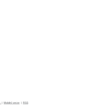
k
|
Mobilní verze
|
RSS