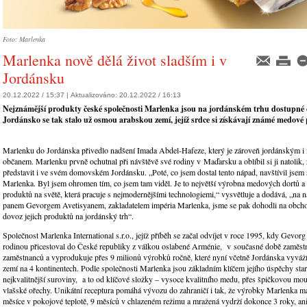
Foto: Marlenka
Marlenka nově dělá život sladším i v
Jordánsku
20.12.2022 / 15:37 |
Aktualizováno:
20.12.2022 / 16:13
Nejznámější produkty české společnosti Marlenka jsou na jordánském trhu dostupné o
Jordánsko se tak stalo už osmou arabskou zemí, jejíž srdce si získávají známé medové
Marlenku do Jordánska přivedlo nadšení Imada Abdel-Hafeze, který je zároveň jordánským 
občanem. Marlenku prvně ochutnal při návštěvě své rodiny v Maďarsku a oblíbil si ji natolik, ž
představit i ve svém domovském Jordánsku. „Poté, co jsem dostal tento nápad, navštívil jsem
Marlenka. Byl jsem ohromen tím, co jsem tam viděl. Je to největší výrobna medových dortů 
produktů na světě, která pracuje s nejmodernějšími technologiemi,“ vysvětluje a dodává, „na 
panem Gevorgem Avetisyanem, zakladatelem impéria Marlenka, jsme se pak dohodli na obch
dovoz jejich produktů na jordánský trh“.
Společnost Marlenka International s.r.o., jejíž příběh se začal odvíjet v roce 1995, kdy Gevorg
rodinou přicestoval do České republiky z válkou oslabené Arménie, v současné době zaměst
zaměstnanců a vyprodukuje přes 9 milionů výrobků ročně, které nyní včetně Jordánska vyváž
zemí na 4 kontinentech. Podle společnosti Marlenka jsou základním klíčem jejího úspěchy star
nejkvalitnější suroviny, a to od klíčové složky – vysoce kvalitního medu, přes špičkovou mo
vlašské ořechy. Unikátní receptura pomáhá vývozu do zahraničí i tak, že výrobky Marlenka maj
měsíce v pokojové teplotě, 9 měsíců v chlazeném režimu a mražená vydrží dokonce 3 roky, ani