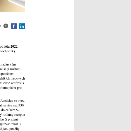
d léta 2022.
 pochoutky.
i maďarským
e se ji rozhodl
 společnost
a dalších medových
následné schůzce s
odním plánu pro
 Avetisjan se svou
nává více než 330
í do celkem 52
ý rodinný recept a
uku či pražené
í trvanlivost 3
ž jsou použity