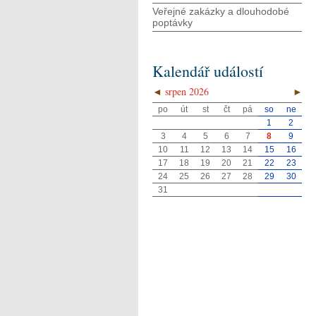
Veřejné zakázky a dlouhodobé
poptávky
Kalendář událostí
◄
srpen 2026
►
po
út
st
čt
pá
so
ne
1
2
3
4
5
6
7
8
9
10
11
12
13
14
15
16
17
18
19
20
21
22
23
24
25
26
27
28
29
30
31