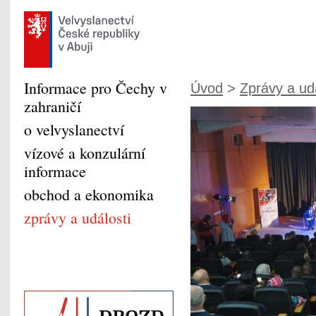
Informace pro Čechy v
Úvod
>
Zprávy a udá
zahraničí
o velvyslanectví
vízové a konzulární
informace
obchod a ekonomika
zprávy a události