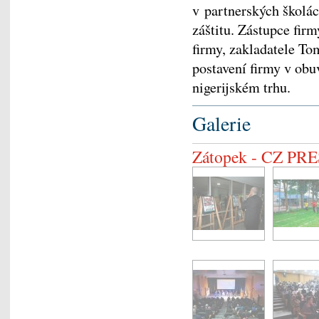
v partnerských školác
záštitu. Zástupce fir
firmy, zakladatele To
postavení firmy v obu
nigerijském trhu.
Galerie
Zátopek - CZ P