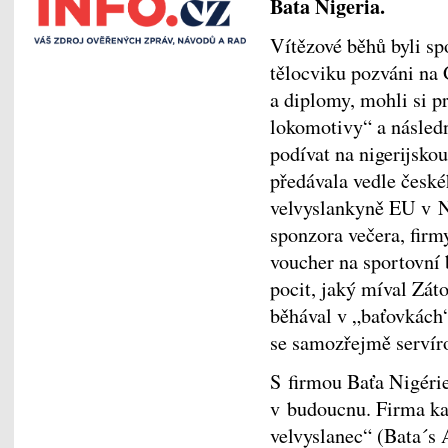
Bata Nigeria.
Vítězové běhů byli spo
tělocviku pozváni na 
a diplomy, mohli si p
lokomotivy“ a následn
podívat na nigerijsko
předávala vedle české
velvyslankyně EU v Ni
sponzora večera, firm
voucher na sportovní 
pocit, jaký míval Zát
běhával v „baťovkách
se samozřejmě servíro
S firmou Baťa Nigéri
v budoucnu. Firma ka
velvyslanec“ (Bata´s