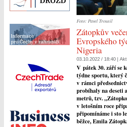
Foto: Pavel Trousil
Zátopkův večer
Evropského týd
Nigeria
03.10.2022 / 18:40 |
Akt
V pátek 30. září se 
týdne sportu, který
v rámci předsednict
probíhaly na deseti 
metrů, tzv. „Zátopko
v letošním roce přip
připomínáme i sto le
běžce, Emila Zátopk