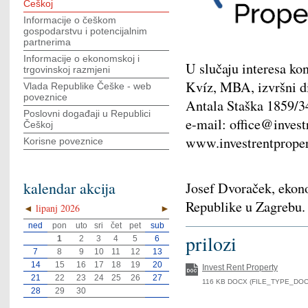
Češkoj
Informacije o češkom
gospodarstvu i potencijalnim
partnerima
Informacije o ekonomskoj i
U slučaju interesa kont
trgovinskoj razmjeni
Kvíz, MBA, izvršni d
Vlada Republike Češke - web
poveznice
Antala Staška 1859/34
Poslovni događaji u Republici
e-mail: office@invest
Češkoj
www.investrentproper
Korisne poveznice
kalendar akcija
Josef Dvoraček, ekon
Republike u Zagrebu.
◄
lipanj 2026
►
ned
pon
uto
sri
čet
pet
sub
prilozi
1
2
3
4
5
6
7
8
9
10
11
12
13
14
15
16
17
18
19
20
Invest Rent Property
21
22
23
24
25
26
27
116 KB DOCX (FILE_TYPE_DOCX)
28
29
30