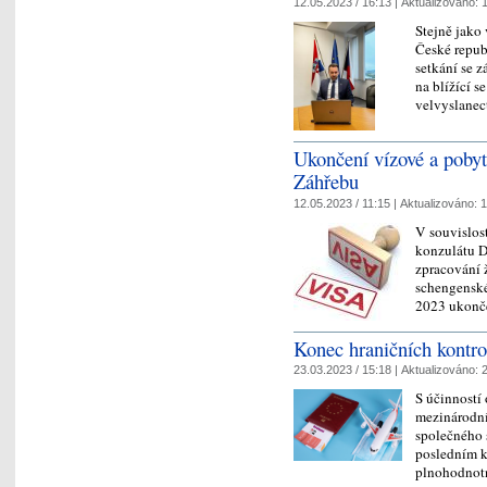
12.05.2023 / 16:13 |
Aktualizováno:
1
Stejně jako
České repub
setkání se z
na blížící se
velvyslane
Ukončení vízové a poby
Záhřebu
12.05.2023 / 11:15 |
Aktualizováno:
1
V souvislos
konzulátu D
zpracování 
schengenské
2023 ukonč
Konec hraničních kontrol
23.03.2023 / 15:18 |
Aktualizováno:
2
S účinností
mezinárodníc
společného 
posledním k
plnohodnot