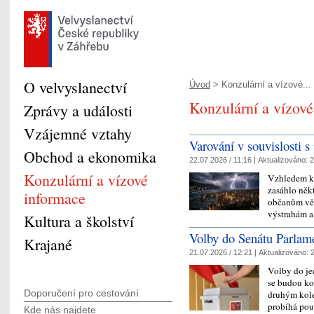
O velvyslanectví
Úvod
> Konzulární a vízové...
Konzulární a vízové
Zprávy a události
Vzájemné vztahy
Varování v souvislosti 
Obchod a ekonomika
22.07.2026 / 11:16 |
Aktualizováno:
2
Konzulární a vízové
Vzhledem k 
zasáhlo něk
informace
občanům vě
výstrahám a
Kultura a školství
Volby do Senátu Parla
Krajané
21.07.2026 / 12:21 |
Aktualizováno:
2
Volby do je
se budou ko
Doporučení pro cestování
druhým kole
probíhá pou
Kde nás najdete