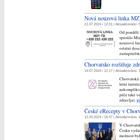
Nová nouzová linka MZV
21.07.2024 / 12:01 |
Aktualizováno:
0
Od pondělí 
spustilo Mi
nouzové link
ostatní dos
zastupitel
Chorvatsko rozšiřuje zdr
19.07.2024 / 12:17 |
Aktualizováno:
1
Chorvatská 
letní turist
nekompliko
péče také v
zdravlja).
v
České eRecepty v Chorva
12.03.2024 / 16:47 |
Aktualizováno:
1
V Chorvatsk
Česku vydan
možnost byl