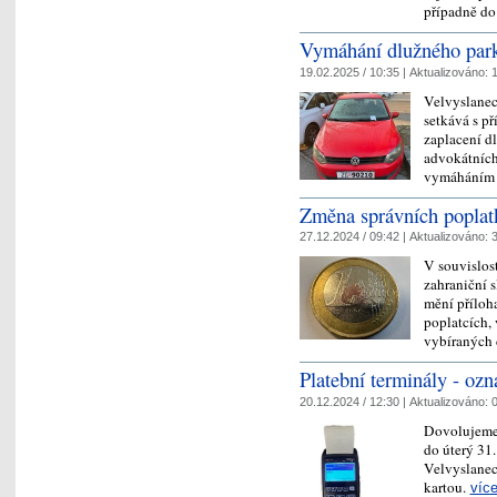
případně d
Vymáhání dlužného par
19.02.2025 / 10:35 |
Aktualizováno:
1
Velvyslanec
setkává s p
zaplacení d
advokátních 
vymáháním
Změna správních poplat
27.12.2024 / 09:42 |
Aktualizováno:
3
V souvislost
zahraniční s
mění příloh
poplatcích,
vybíraných
Platební terminály - oz
20.12.2024 / 12:30 |
Aktualizováno:
0
Dovolujeme 
do úterý 31
Velvyslanec
kartou.
víc