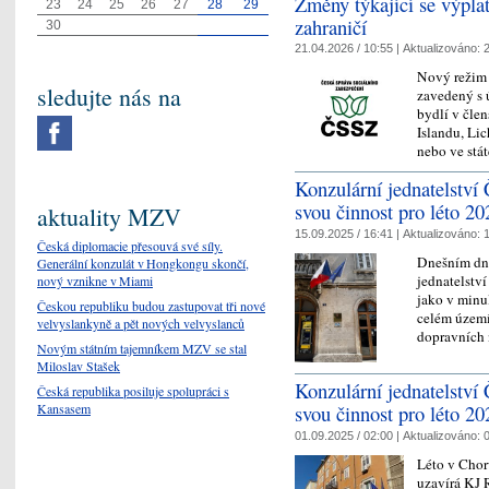
Změny týkající se výpl
23
24
25
26
27
28
29
zahraničí
30
21.04.2026 / 10:55 |
Aktualizováno:
2
Nový režim 
sledujte nás na
zavedený s ú
bydlí v čle
Islandu, Lic
nebo ve stá
Konzulární jednatelství 
svou činnost pro léto 20
aktuality MZV
15.09.2025 / 16:41 |
Aktualizováno:
1
Česká diplomacie přesouvá své síly.
Dnešním dne
Generální konzulát v Hongkongu skončí,
jednatelství
nový vznikne v Miami
jako v minu
Českou republiku budou zastupovat tři nové
celém území
velvyslankyně a pět nových velvyslanců
dopravních 
Novým státním tajemníkem MZV se stal
Miloslav Stašek
Konzulární jednatelství 
Česká republika posiluje spolupráci s
Kansasem
svou činnost pro léto 20
01.09.2025 / 02:00 |
Aktualizováno:
0
Léto v Chorv
uzavírá KJ R