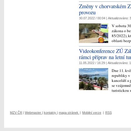
Změny v chorvatském Zá
provozu
30.07.2022 / 00:04 |
Aktualizováno:
3
V sobotu 30
zákona o bez
85/2022), k
oblasti bez
Videokonference ZÚ Záhř
rámci příprav na letní t
11.05.2022 / 16:29 |
Aktualizováno:
1
Dne 11. kvě
republiky v
kanceláří a 
se vzájemně 
turisticko
MZV ČR
|
Webmaster
|
kontakty
|
mapa stránek
|
Mobilní verze
|
RSS