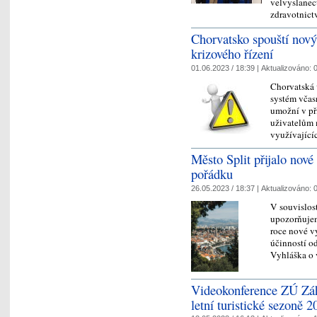
velvyslanect
zdravotnict
Chorvatsko spouští nový
krizového řízení
01.06.2023 / 18:39 |
Aktualizováno:
0
Chorvatská 
systém včas
umožní v př
uživatelům m
využívající
Město Split přijalo nov
pořádku
26.05.2023 / 18:37 |
Aktualizováno:
0
V souvislost
upozorňujem
roce nové v
účinností od
Vyhláška o
Videokonference ZÚ Záhř
letní turistické sezoně 2