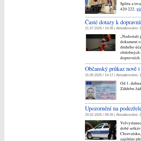
Splitu a tr
420 222.
ví
Časté dotazy k dopravn
21.07.2025 / 10:36 |
Aktualizováno:
2
„Nedostali 
dokument o 
druhého úča
obdobných d
dopravních
Občanský průkaz nově i
15.05.2025 / 14:17 |
Aktualizováno:
1
Od 1. dubna
Záhřebu žád
Upozornění na podezřel
20.02.2025 / 09:35 |
Aktualizováno:
2
Velvyslanec
době setkáv
Chorvatsku,
zajištění p