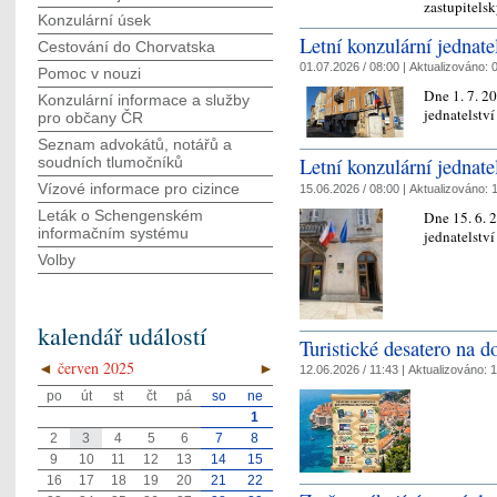
zastupitels
Konzulární úsek
Letní konzulární jednate
Cestování do Chorvatska
01.07.2026 / 08:00 |
Aktualizováno:
0
Pomoc v nouzi
Dne 1. 7. 20
Konzulární informace a služby
jednatelstv
pro občany ČR
Seznam advokátů, notářů a
Letní konzulární jednate
soudních tlumočníků
Vízové informace pro cizince
15.06.2026 / 08:00 |
Aktualizováno:
1
Leták o Schengenském
Dne 15. 6. 2
informačním systému
jednatelství
Volby
kalendář událostí
Turistické desatero na 
◄
červen 2025
►
12.06.2026 / 11:43 |
Aktualizováno:
1
po
út
st
čt
pá
so
ne
1
2
3
4
5
6
7
8
9
10
11
12
13
14
15
16
17
18
19
20
21
22