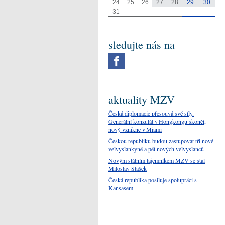
24
25
26
27
28
29
30
31
sledujte nás na
aktuality MZV
Česká diplomacie přesouvá své síly.
Generální konzulát v Hongkongu skončí,
nový vznikne v Miami
Českou republiku budou zastupovat tři nové
velvyslankyně a pět nových velvyslanců
Novým státním tajemníkem MZV se stal
Miloslav Stašek
Česká republika posiluje spolupráci s
Kansasem