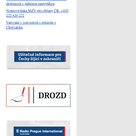
zkušenosti s jadernou energetikou
Nouzová linka MZV pro občany ČR: +420
222 420 222
Varování v souvislosti s počasím v
Chorvatsku