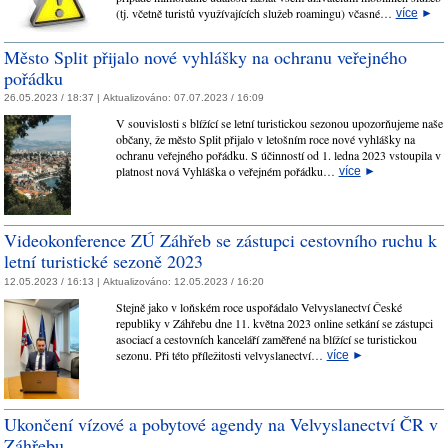
(tj. včetně turistů využívajících služeb roamingu) včasné…
více
►
Město Split přijalo nové vyhlášky na ochranu veřejného
pořádku
26.05.2023 / 18:37 |
Aktualizováno:
07.07.2023 / 16:09
V souvislosti s blížící se letní turistickou sezonou upozorňujeme naše
občany, že město Split přijalo v letošním roce nové vyhlášky na
ochranu veřejného pořádku. S účinností od 1. ledna 2023 vstoupila v
platnost nová Vyhláška o veřejném pořádku…
více
►
Videokonference ZÚ Záhřeb se zástupci cestovního ruchu k
letní turistické sezoně 2023
12.05.2023 / 16:13 |
Aktualizováno:
12.05.2023 / 16:20
Stejně jako v loňském roce uspořádalo Velvyslanectví České
republiky v Záhřebu dne 11. května 2023 online setkání se zástupci
asociací a cestovních kanceláří zaměřené na blížící se turistickou
sezonu. Při této příležitosti velvyslanectví…
více
►
Ukončení vízové a pobytové agendy na Velvyslanectví ČR v
Záhřebu