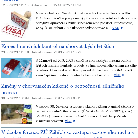
12.05.2023 / 11:15 |
Aktualizováno:
15.01.2025 / 13:34
V souvislosti se zřízením vízového centra Generálního konzulátu
Drážďany určeného pro jednotný příjem a zpracování žádosti o víza a
pobytová oprávnění v rámci schengenského prostoru informujeme,
že byl k 30. dubnu 2023 ukončen výkon vízové a…
více
►
Konec hraničních kontrol na chorvatských letištích
23.03.2023 / 15:18 |
Aktualizováno:
23.03.2023 / 15:22
S účinností od 26.3. 2023 skončí na chorvatských mezinárodních
letištích hraniční kontroly pro lety v rámci společného schengenského
prostoru. Chorvatsko tak tímto posledním krokem formálně završí
svou úspěšnou cestu k plnohodnotnému členství v…
více
►
Změny v chorvatském Zákoně o bezpečnosti silničního
provozu
30.07.2022 / 00:04 |
Aktualizováno:
30.07.2022 / 00:11
V sobotu 30. července vstupuje v platnost Zákon o změně zákona o
bezpečnosti silničního provozu (Úřední věstník, č. 85/2022), který
přináší významnou novou právní úpravu v oblasti bezpečnosti
silničního provozu.
více
►
Videokonference ZÚ Záhřeb se zástupci cestovního ruchu v