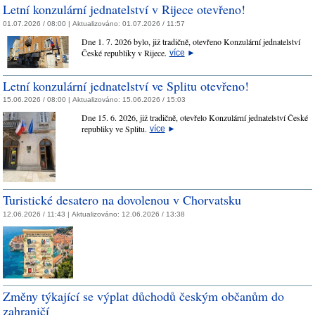
Letní konzulární jednatelství v Rijece otevřeno!
01.07.2026 / 08:00 |
Aktualizováno:
01.07.2026 / 11:57
Dne 1. 7. 2026 bylo, již tradičně, otevřeno Konzulární jednatelství
České republiky v Rijece.
více
►
Letní konzulární jednatelství ve Splitu otevřeno!
15.06.2026 / 08:00 |
Aktualizováno:
15.06.2026 / 15:03
Dne 15. 6. 2026, již tradičně, otevřelo Konzulární jednatelství České
republiky ve Splitu.
více
►
Turistické desatero na dovolenou v Chorvatsku
12.06.2026 / 11:43 |
Aktualizováno:
12.06.2026 / 13:38
Změny týkající se výplat důchodů českým občanům do
zahraničí