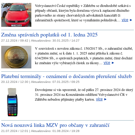
Velvyslanectví České republiky v Záhřebu se dlouhodobě setkává s
případy občanů, kterým byla doručena výzva k zaplacení dlužného
parkovného ze strany chorvatských advokátních kanceláří či
zahraničních společností, které se vymáháním pohledávek…
více
►
Změna správních poplatků od 1. ledna 2025
27.12.2024 / 09:42 |
Aktualizováno:
30.01.2025 / 14:27
V souvislosti s novelou zákona č. 150/2017 Sb., o zahraniční službě,
v platném znění, se k datu 1. 1. 2025 mění příloha k zákonu č.
634/2004 Sb., o správních poplatcích, v platném znění, čímž dochází
ke změnám výše vybíraných částek za úkony…
více
►
Platební terminály - oznámení o dočasném přerušení služeb
20.12.2024 / 12:30 |
Aktualizováno:
07.01.2025 / 09:25
Dovolujeme si vás upozornit, že od pátku 27. prosince 2024 do úterý
31. prosince 2024 na Konzulárním oddělení Velvyslanectví ČR v
Záhřebu nebudou přijímány platby kartou.
více
►
Nová nouzová linka MZV pro občany v zahraničí
21.07.2024 / 12:01 |
Aktualizováno:
01.08.2024 / 19:28