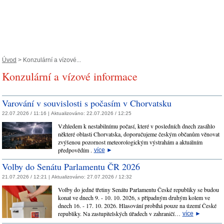
Úvod
> Konzulární a vízové...
Konzulární a vízové informace
Varování v souvislosti s počasím v Chorvatsku
22.07.2026 / 11:16 |
Aktualizováno:
22.07.2026 / 12:25
Vzhledem k nestabilnímu počasí, které v posledních dnech zasáhlo
některé oblasti Chorvatska, doporučujeme českým občanům věnovat
zvýšenou pozornost meteorologickým výstrahám a aktuálním
předpovědím .
více
►
Volby do Senátu Parlamentu ČR 2026
21.07.2026 / 12:21 |
Aktualizováno:
27.07.2026 / 12:32
Volby do jedné třetiny Senátu Parlamentu České republiky se budou
konat ve dnech 9. - 10. 10. 2026, s případným druhým kolem ve
dnech 16. - 17. 10. 2026. Hlasování probíhá pouze na území České
republiky. Na zastupitelských úřadech v zahraničí…
více
►