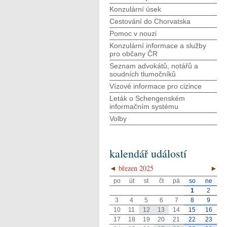
Konzulární úsek
Cestování do Chorvatska
Pomoc v nouzi
Konzulární informace a služby
pro občany ČR
Seznam advokátů, notářů a
soudních tlumočníků
Vízové informace pro cizince
Leták o Schengenském
informačním systému
Volby
kalendář událostí
◄
březen 2025
►
po
út
st
čt
pá
so
ne
1
2
3
4
5
6
7
8
9
10
11
12
13
14
15
16
17
18
19
20
21
22
23