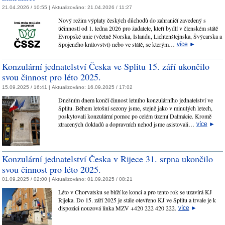
21.04.2026 / 10:55 |
Aktualizováno:
21.04.2026 / 11:27
Nový režim výplaty českých důchodů do zahraničí zavedený s
účinností od 1. ledna 2026 pro žadatele, kteří bydlí v členském státě
Evropské unie (včetně Norska, Islandu, Lichtenštejnska, Švýcarska a
Spojeného království) nebo ve státě, se kterým…
více
►
Konzulární jednatelství Česka ve Splitu 15. září ukončilo
svou činnost pro léto 2025.
15.09.2025 / 16:41 |
Aktualizováno:
16.09.2025 / 17:02
Dnešním dnem končí činnost letního konzulárního jednatelství ve
Splitu. Během letošní sezony jsme, stejně jako v minulých letech,
poskytovali konzulární pomoc po celém území Dalmácie. Kromě
ztracených dokladů a dopravních nehod jsme asistovali…
více
►
Konzulární jednatelství Česka v Rijece 31. srpna ukončilo
svou činnost pro léto 2025.
01.09.2025 / 02:00 |
Aktualizováno:
01.09.2025 / 08:21
Léto v Chorvatsku se blíží ke konci a pro tento rok se uzavírá KJ
Rijeka. Do 15. září 2025 je stále otevřeno KJ ve Splitu a trvale je k
dispozici nouzová linka MZV +420 222 420 222.
více
►