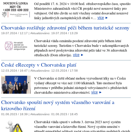
Od pondělí 17. 6. 2024 v 10:00 hod. středoevropského času, spustilo
Ministerstvo zahraničních věcí ČR projekt nové nouzové linky pro
veřejnost. Od této chvíle se ruší všechny ostatní dosavadní nouzové
linky jednotlivých zastupitelských úřadů v…
více
►
Chorvatsko rozšiřuje zdravotní péči během turistické sezony
19.07.2024 / 12:17 |
Aktualizováno:
19.07.2024 / 13:29
Chorvatská vláda oznámila posílení zdravotní péče během letní
turistické sezony. Turistům v Chorvatsku bude v nekomplikovaných
případech nově poskytována zdravotní péče také ve 36 zdravotních
střediscích (Dom zdravlja).
více
►
České eRecepty v Chorvatsku platí
12.03.2024 / 16:47 |
Aktualizováno:
12.03.2024 / 17:58
V Chorvatsku si čeští občané mohou vyzvednout léky na v Česku
vydaný eRecept ve více než 1100 lékárnách. Tato možnost byla
potvrzena v průběhu jednání zástupců velvyslanectví s představiteli
chorvatského ministerstva zdravotnictví.
více
►
Chorvatsko spouští nový systém včasného varování a
krizového řízení
01.06.2023 / 18:39 |
Aktualizováno:
01.06.2023 / 18:45
Chorvatská vláda spustí v sobotu 3. června 2023 nový systém
včasného varování a krizového řízení. Nový systém umožní v
případě mimořádné události zaslat všem uživatelům mobilních služeb