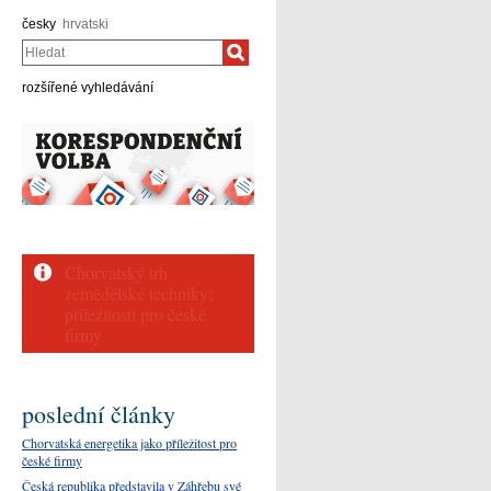
česky
hrvatski
Hledat
rozšířené vyhledávání
Dlouhodobé priority
velvyslanectví v Záhřebu
poslední články
Chorvatská energetika jako příležitost pro
české firmy
Česká republika představila v Záhřebu své