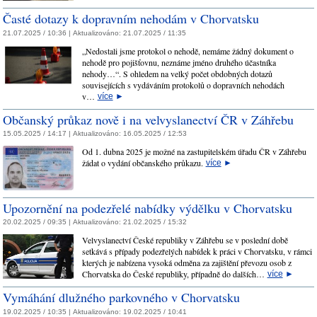
Časté dotazy k dopravním nehodám v Chorvatsku
21.07.2025 / 10:36 |
Aktualizováno:
21.07.2025 / 11:35
„Nedostali jsme protokol o nehodě, nemáme žádný dokument o
nehodě pro pojišťovnu, neznáme jméno druhého účastníka
nehody…“. S ohledem na velký počet obdobných dotazů
souvisejících s vydáváním protokolů o dopravních nehodách
v…
více
►
Občanský průkaz nově i na velvyslanectví ČR v Záhřebu
15.05.2025 / 14:17 |
Aktualizováno:
16.05.2025 / 12:53
Od 1. dubna 2025 je možné na zastupitelském úřadu ČR v Záhřebu
žádat o vydání občanského průkazu.
více
►
Upozornění na podezřelé nabídky výdělku v Chorvatsku
20.02.2025 / 09:35 |
Aktualizováno:
21.02.2025 / 15:32
Velvyslanectví České republiky v Záhřebu se v poslední době
setkává s případy podezřelých nabídek k práci v Chorvatsku, v rámci
kterých je nabízena vysoká odměna za zajištění převozu osob z
Chorvatska do České republiky, případně do dalších…
více
►
Vymáhání dlužného parkovného v Chorvatsku
19.02.2025 / 10:35 |
Aktualizováno:
19.02.2025 / 10:41