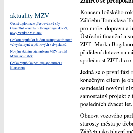
Záhřeb se předpoklá
Koncem loňského roku
aktuality MZV
Záhřebu Tomislava To
Česká diplomacie přesouvá své síly.
pro moře, dopravu a i
Generální konzulát v Hongkongu skončí,
nový vznikne v Miami
Ústřední finanční a s
Českou republiku budou zastupovat tři nové
ZET Marka Bogdanovi
velvyslankyně a pět nových velvyslanců
přidělení dotace na n
Novým státním tajemníkem MZV se stal
Miloslav Stašek
společnost ZET d.o.o.
Česká republika posiluje spolupráci s
Kansasem
Jedná se o první fáz
konečným cílem je ob
osmdesáti novými nízk
samostatný projekt z
posledních dvacet let
Obnova vozového park
starosty města je třeb
Záhřeb jako hlavní m