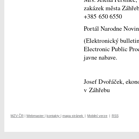
zakázek města Záhřeb
+385 650 6550
Portál Narodne Novi
(Elektronický bulleti
Electronic Public Pro
javne nabave.
Josef Dvořáček, ekon
v Záhřebu
MZV ČR
|
Webmaster
|
kontakty
|
mapa stránek
|
Mobilní verze
|
RSS