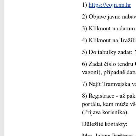
1)
https://eojn.nn.hr
2) Objave javne nabav
3) Kliknout na datum 
4) Kliknout na Tražil
5) Do tabulky zadat: 
6) Zadat číslo tendr
vagoni), případně dat
7) Najít Tramvajska vo
8) Registrace - až pa
portálu, kam může vš
(Prijava korisnika).
Důležité kontakty:
Mrs. Jelena Peršinec,