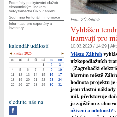
Podmínky poskytování služeb
ekonomickým úsekem
Velvyslanectví ČR v Záhřebu
Souhrnná teritoriální informace
Foto: ZÚ Záhřeb
Informace pro exportéry a
Vyhlášen tend
investory
tramvají pro m
kalendář událostí
10.03.2023 / 14:29 |
Akt
Město Záhřeb
vyhlás
◄
květen 2026
►
nízkopodlažních tra
po
út
st
čt
pá
so
ne
1
2
3
(Zagrebački elektri
4
5
6
7
8
9
10
hlavním městě Záhře
11
12
13
14
15
16
17
18
19
20
21
22
23
24
hodnota projektu je 
25
26
27
28
29
30
31
jsou vlastní náklady 
mil. představuje da
sledujte nás na
je zajištěno z chorv
oživení a odolnosti“