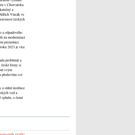
ru v Chorvatsku.
skutečný a
ldřich Vlasák ve
pravenost českých
ího a odpadového
ktů na modernizaci
em prezentací,
 roku 2023 je více
řada problémů a
 české firmy si
out svým
a především své
a státní instituce
tských vod a
tě splněn, o čemž
stvenih tvrtki