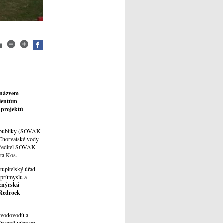
s názvem
lientům
 projektů
republiky (SOVAK
 Chorvatské vody.
, ředitel SOVAK
eta Kos.
tupitelský úřad
 průmyslu a
enýrská
, Redrock
í vodovodů a
důraznil význam