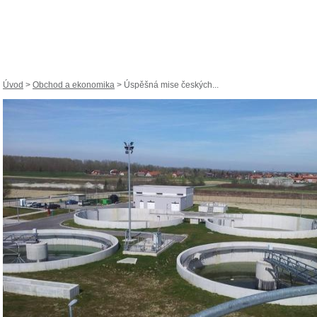
Úvod
>
Obchod a ekonomika
> Úspěšná mise českých...