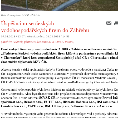
Foto: © velvyslanectví ČR v Záhřebu
Úspěšná mise českých
vodohospodářských firem do Záhřebu
07.03.2018 / 13:57 |
Aktualizováno:
08.03.2018 / 14:53
(Archivní článek, platnost skončena 31.03.2023 / 02:00.)
Deset českých firem se prezentovalo dne 6. 3. 2018 v Záhřebu na odborném semináři 
„Představení českých vodohospodářských firem klíčovým partnerům a potenciálním k
v Chorvatsku“, který letos zorganizoval Zastupitelský úřad ČR v Chorvatsku v rámci
ekonomické diplomacie MZV ČR.
Akce se konala v úzké spolupráci s českým Sdružením oboru vodovodů a kanalizací České 
ČR) a agenturou Czech Trade. Seminář se uskutečnil v prostorách chorvatské státní agentury
Během slavnostního zahájení vystoupil mj. i velvyslanec ČR v Chorvatsku Vladimír Zavázal
ČR Oldřich Vlasák a náměstkyně ministra životního prostředí a energetiky Chorvatska Elizab
Českou misi vodohospodářských firem inicioval na základě velké poptávky českých firem Zas
ČR v Chorvatsku. Akce byla financována jako projekt ekonomické diplomacie Ministerstvem
SOVAK ČR
Provod Inž
obchodu ČR. Kromě sdružení
se prezentovalo deset českých firem:
společnost s.r.o., Dekonta s.r.o., EUTIT s.r.o., Hidrostal Bohemia s.r.o., HSI com s.r.o.
Construction s.r.o., VAPO s.r.o., BMTO Group a.s., Vítkovice Envi a.s. a Asio s.r.o.
V úvodním bloku vystoupil vedle generálního ředitele Chorvatských vod a předsedy sdružen
kanalizací Chorvatska i velvyslanec České republiky v Chorvatsku Vladimír Zavázal, který z