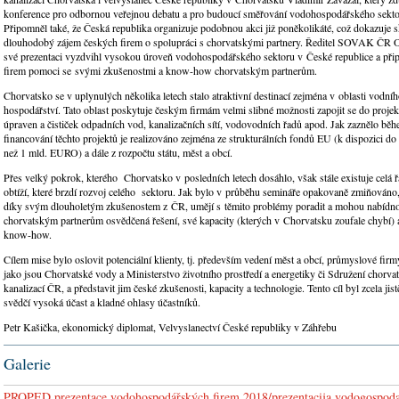
konference pro odbornou veřejnou debatu a pro budoucí směřování vodohospodářského sekto
Připomněl také, že Česká republika organizuje podobnou akci již poněkolikáté, což dokazuje 
dlouhodobý zájem českých firem o spolupráci s chorvatskými partnery. Ředitel SOVAK ČR O
své prezentaci vyzdvihl vysokou úroveň vodohospodářského sektoru v České republice a při
firem pomoci se svými zkušenostmi a know-how chorvatským partnerům.
Chorvatsko se v uplynulých několika letech stalo atraktivní destinací zejména v oblasti vodn
hospodářství. Tato oblast poskytuje českým firmám velmi slibné možnosti zapojit se do proje
úpraven a čističek odpadních vod, kanalizačních sítí, vodovodních řadů apod. Jak zaznělo běh
financování těchto projektů je realizováno zejména ze strukturálních fondů EU (k dispozici do
než 1 mld. EURO) a dále z rozpočtu státu, měst a obcí.
Přes velký pokrok, kterého Chorvatsko v posledních letech dosáhlo, však stále existuje celá 
obtíží, které brzdí rozvoj celého sektoru. Jak bylo v průběhu semináře opakovaně zmiňováno,
díky svým dlouholetým zkušenostem z ČR, umějí s těmito problémy poradit a mohou nabídn
chorvatským partnerům osvědčená řešení, své kapacity (kterých v Chorvatsku zoufale chybí) 
know-how.
Cílem mise bylo oslovit potenciální klienty, tj. především vedení měst a obcí, průmyslové firmy 
jako jsou Chorvatské vody a Ministerstvo životního prostředí a energetiky či Sdružení chorva
kanalizací ČR, a představit jim české zkušenosti, kapacity a technologie. Tento cíl byl zcela jis
svědčí vysoká účast a kladné ohlasy účastníků.
Petr Kašička, ekonomický diplomat, Velvyslanectví České republiky v Záhřebu
Galerie
PROPED prezentace vodohospodářských firem 2018/prezentacija vodogospodar