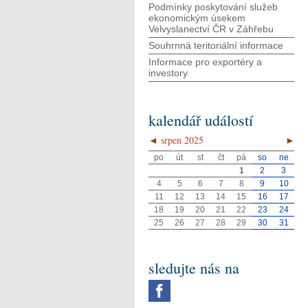
Podmínky poskytování služeb
ekonomickým úsekem
Velvyslanectví ČR v Záhřebu
Souhrnná teritoriální informace
Informace pro exportéry a
investory
kalendář událostí
◄
srpen 2025
►
po
út
st
čt
pá
so
ne
1
2
3
4
5
6
7
8
9
10
11
12
13
14
15
16
17
18
19
20
21
22
23
24
25
26
27
28
29
30
31
sledujte nás na