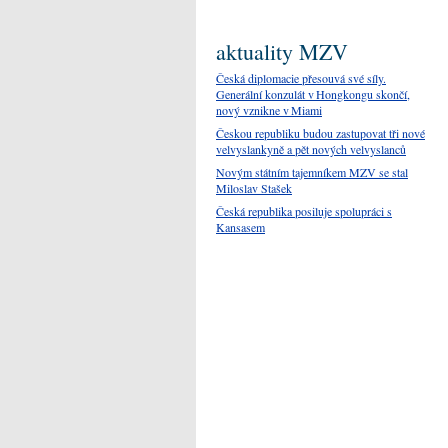
aktuality MZV
Česká diplomacie přesouvá své síly.
Generální konzulát v Hongkongu skončí,
nový vznikne v Miami
Českou republiku budou zastupovat tři nové
velvyslankyně a pět nových velvyslanců
Novým státním tajemníkem MZV se stal
Miloslav Stašek
Česká republika posiluje spolupráci s
Kansasem