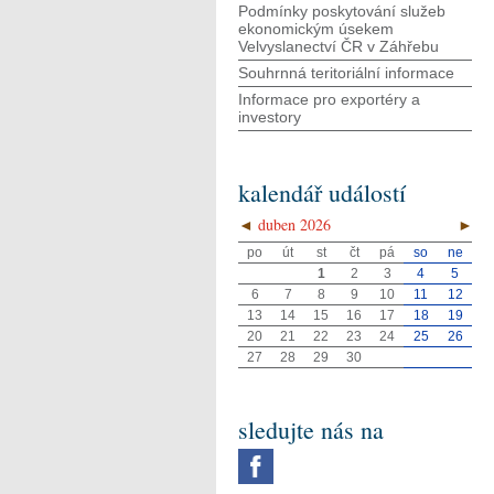
Podmínky poskytování služeb
ekonomickým úsekem
Velvyslanectví ČR v Záhřebu
Souhrnná teritoriální informace
Informace pro exportéry a
investory
kalendář událostí
◄
duben 2026
►
po
út
st
čt
pá
so
ne
1
2
3
4
5
6
7
8
9
10
11
12
13
14
15
16
17
18
19
20
21
22
23
24
25
26
27
28
29
30
sledujte nás na