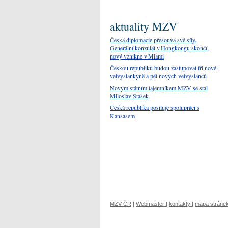
aktuality MZV
Česká diplomacie přesouvá své síly.
Generální konzulát v Hongkongu skončí,
nový vznikne v Miami
Českou republiku budou zastupovat tři nové
velvyslankyně a pět nových velvyslanců
Novým státním tajemníkem MZV se stal
Miloslav Stašek
Česká republika posiluje spolupráci s
Kansasem
MZV ČR
|
Webmaster
|
kontakty
|
mapa stráne