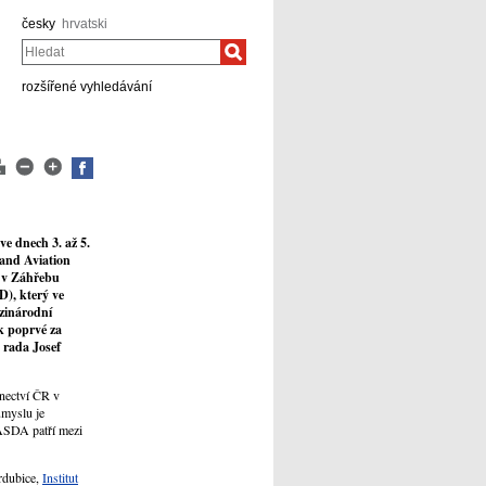
česky
hrvatski
Hledat
rozšířené vyhledávání
e dnech 3. až 5.
 and Aviation
R v Záhřebu
), který ve
zinárodní
k poprvé za
ý rada Josef
anectví ČR v
ůmyslu je
 ASDA patří mezi
dubice,
Institut