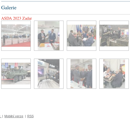
Galerie
ASDA 2023 Zadar
k
|
Mobilní verze
|
RSS