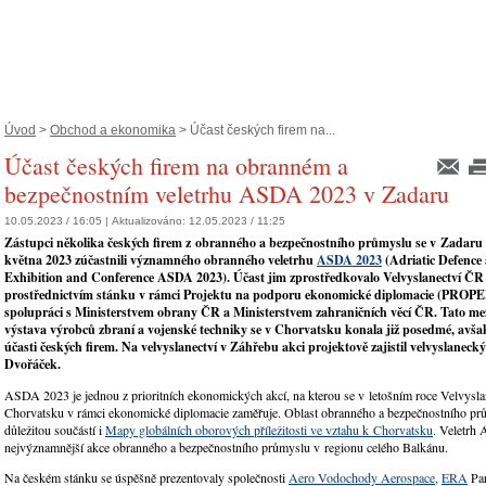
Úvod
>
Obchod a ekonomika
> Účast českých firem na...
Účast českých firem na obranném a
bezpečnostním veletrhu ASDA 2023 v Zadaru
10.05.2023 / 16:05 |
Aktualizováno:
12.05.2023 / 11:25
Zástupci několika českých firem z obranného a bezpečnostního průmyslu se v Zadaru v
května 2023 zúčastnili významného obranného veletrhu
ASDA 2023
(Adriatic Defence
Exhibition and Conference ASDA 2023). Účast jim zprostředkovalo Velvyslanectví Č
prostřednictvím stánku v rámci Projektu na podporu ekonomické diplomacie (PROPED
spolupráci s Ministerstvem obrany ČR a Ministerstvem zahraničních věcí ČR. Tato me
výstava výrobců zbraní a vojenské techniky se v Chorvatsku konala již posedmé, avša
účasti českých firem. Na velvyslanectví v Záhřebu akci projektově zajistil velvyslaneck
Dvořáček.
ASDA 2023 je jednou z prioritních ekonomických akcí, na kterou se v letošním roce Velvysl
Chorvatsku v rámci ekonomické diplomacie zaměřuje. Oblast obranného a bezpečnostního pr
důležitou součástí i
Mapy globálních oborových příležitosti ve vztahu k Chorvatsku
. Veletrh
nejvýznamnější akce obranného a bezpečnostního průmyslu v regionu celého Balkánu.
Na českém stánku se úspěšně prezentovaly společnosti
Aero Vodochody Aerospace,
ERA
Par