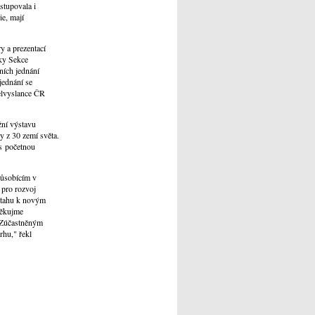
astupovala i
ie, mají
y a prezentací
lky Sekce
ních jednání
jednání se
velvyslance ČR
žní výstavu
y z 30 zemí světa.
s početnou
působícím v
 pro rozvoj
vztahu k novým
Děkujme
. Zúčastněným
rhu," řekl