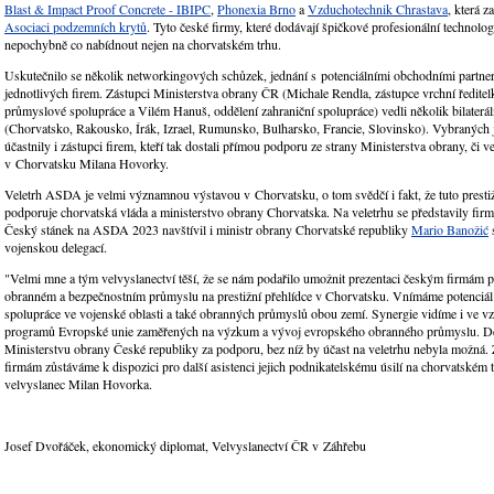
Blast & Impact Proof Concrete - IBIPC
,
Phonexia Brno
a
Vzduchotechnik Chrastava
, která z
Asociaci podzemních krytů
. Tyto české firmy, které dodávají špičkové profesionální technolog
nepochybně co nabídnout nejen na chorvatském trhu.
Uskutečnilo se několik networkingových schůzek, jednání s potenciálními obchodními partner
jednotlivých firem. Zástupci Ministerstva obrany ČR (Michale Rendla, zástupce vrchní ředite
průmyslové spolupráce a Vilém Hanuš, oddělení zahraniční spolupráce) vedli několik bilaterál
(Chorvatsko, Rakousko, Írák, Izrael, Rumunsko, Bulharsko, Francie, Slovinsko). Vybraných 
účastnily i zástupci firem, kteří tak dostali přímou podporu ze strany Ministerstva obrany, či 
v Chorvatsku Milana Hovorky.
Veletrh ASDA je velmi významnou výstavou v Chorvatsku, o tom svědčí i fakt, že tuto presti
podporuje chorvatská vláda a ministerstvo obrany Chorvatska. Na veletrhu se představily firm
Český stánek na ASDA 2023 navštívil i ministr obrany Chorvatské republiky
Mario Banožić
vojenskou delegací.
"Velmi mne a tým velvyslanectví těší, že se nám podařilo umožnit prezentaci českým firmám 
obranném a bezpečnostním průmyslu na prestižní přehlídce v Chorvatsku. Vnímáme potenciál
spolupráce ve vojenské oblasti a také obranných průmyslů obou zemí. Synergie vidíme i ve 
programů Evropské unie zaměřených na výzkum a vývoj evropského obranného průmyslu. 
Ministerstvu obrany České republiky za podporu, bez níž by účast na veletrhu nebyla možná
firmám zůstáváme k dispozici pro další asistenci jejich podnikatelskému úsilí na chorvatském t
velvyslanec Milan Hovorka.
Josef Dvořáček, ekonomický diplomat, Velvyslanectví ČR v Záhřebu