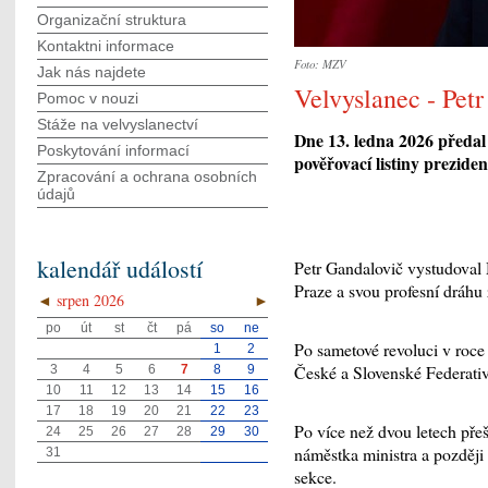
Organizační struktura
Kontaktni informace
Foto: MZV
Jak nás najdete
Velvyslanec - Pet
Pomoc v nouzi
Stáže na velvyslanectví
Dne 13. ledna 2026 předal
Poskytování informací
pověřovací listiny prezid
Zpracování a ochrana osobních
údajů
kalendář událostí
Petr Gandalovič vystudoval 
Praze a svou profesní dráhu 
◄
srpen 2026
►
po
út
st
čt
pá
so
ne
Po sametové revoluci v roc
1
2
České a Slovenské Federati
3
4
5
6
7
8
9
10
11
12
13
14
15
16
17
18
19
20
21
22
23
Po více než dvou letech přeš
24
25
26
27
28
29
30
náměstka ministra a později 
31
sekce.