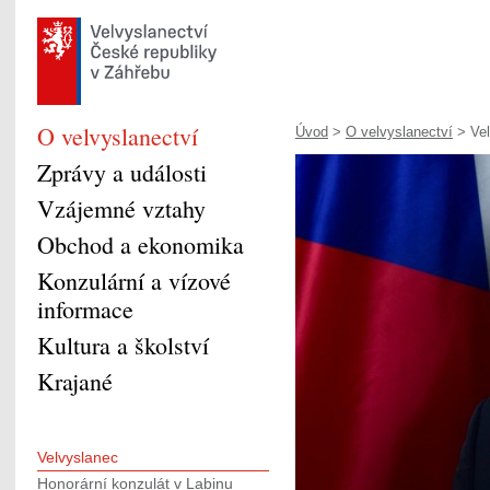
O velvyslanectví
Úvod
>
O velvyslanectví
> Vel
Zprávy a události
Vzájemné vztahy
Obchod a ekonomika
Konzulární a vízové
informace
Kultura a školství
Krajané
Velvyslanec
Honorární konzulát v Labinu