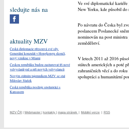
Ve své diplomatické kariéře
sledujte nás na
New Yorku, kde působil do
Po návratu do Česka byl zv
poslancem Poslanecké sněmo
nominován na post ministra p
aktuality MZV
zemědělství.
Česká diplomacie přesouvá své síly.
Generální konzulát v Hongkongu skončí,
V letech 2011 až 2016 půso
nový vznikne v Miami
státech amerických a poté př
Českou republiku budou zastupovat tři nové
velvyslankyně a pět nových velvyslanců
zahraničních věcí a do roku
Novým státním tajemníkem MZV se stal
spolupráci a humanitární p
Miloslav Stašek
Česká republika posiluje spolupráci s
Kansasem
MZV ČR
|
Webmaster
|
kontakty
|
mapa stránek
|
Mobilní verze
|
RSS