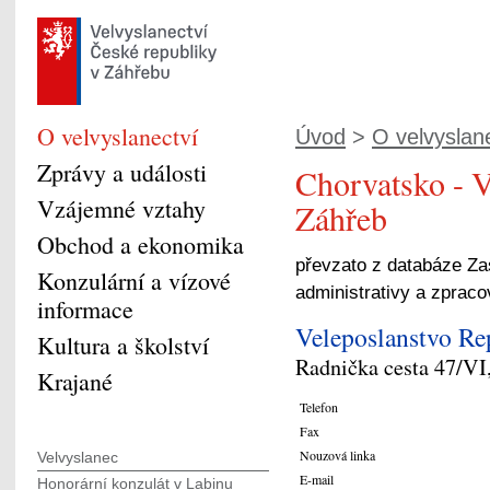
O velvyslanectví
Úvod
>
O velvyslan
Zprávy a události
Chorvatsko - V
Vzájemné vztahy
Záhřeb
Obchod a ekonomika
převzato z databáze Za
Konzulární a vízové
administrativy a zprac
informace
Veleposlanstvo Re
Kultura a školství
Radnička cesta 47/VI
Krajané
Telefon
Fax
Nouzová linka
Velvyslanec
E-mail
Honorární konzulát v Labinu