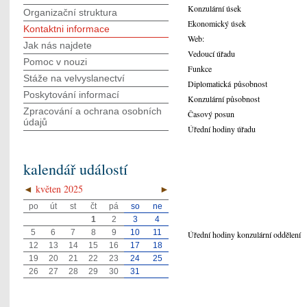
Konzulární úsek
Organizační struktura
Ekonomický úsek
Kontaktni informace
Web:
Jak nás najdete
Vedoucí úřadu
Pomoc v nouzi
Funkce
Stáže na velvyslanectví
Diplomatická působnost
Poskytování informací
Konzulární působnost
Zpracování a ochrana osobních
Časový posun
údajů
Úřední hodiny úřadu
kalendář událostí
◄
květen 2025
►
po
út
st
čt
pá
so
ne
1
2
3
4
5
6
7
8
9
10
11
Úřední hodiny konzulární oddělení
12
13
14
15
16
17
18
19
20
21
22
23
24
25
26
27
28
29
30
31