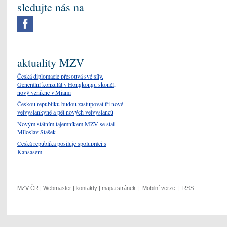
sledujte nás na
aktuality MZV
Česká diplomacie přesouvá své síly.
Generální konzulát v Hongkongu skončí,
nový vznikne v Miami
Českou republiku budou zastupovat tři nové
velvyslankyně a pět nových velvyslanců
Novým státním tajemníkem MZV se stal
Miloslav Stašek
Česká republika posiluje spolupráci s
Kansasem
MZV ČR
|
Webmaster
|
kontakty
|
mapa stránek
|
Mobilní verze
|
RSS