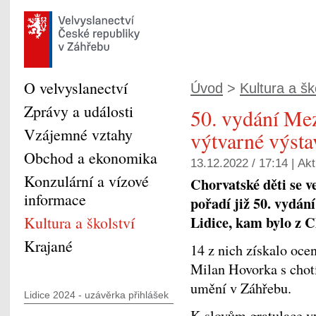
O velvyslanectví
Úvod
>
Kultura a šk
Zprávy a události
50. vydání Mez
Vzájemné vztahy
výtvarné výsta
Obchod a ekonomika
13.12.2022 / 17:14 |
Akt
Konzulární a vízové
Chorvatské děti se v
informace
pořadí již 50. vydán
Lidice, kam bylo z C
Kultura a školství
Krajané
14 z nich získalo oce
Milan Hovorka s chot
umění v Záhřebu.
Lidice 2024 - uzávěrka přihlášek
K slovům gratulace v