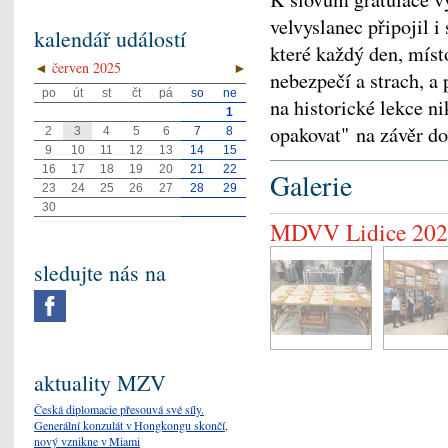
velvyslanec připojil 
kalendář událostí
které každý den, místo
◄
červen 2025
►
nebezpečí a strach, a 
po
út
st
čt
pá
so
ne
na historické lekce 
1
opakovat" na závěr do
2
3
4
5
6
7
8
9
10
11
12
13
14
15
16
17
18
19
20
21
22
Galerie
23
24
25
26
27
28
29
30
MDVV Lidice 202
sledujte nás na
aktuality MZV
Česká diplomacie přesouvá své síly.
Generální konzulát v Hongkongu skončí,
nový vznikne v Miami