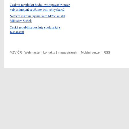
Českou republiku budou zastupovat tři nové
velvyslankyně a pět nových velvyslanců
Novým státním tajemníkem MZV se stal
Miloslav Stašek
Česká republika posiluje spolupráci s
Kansasem
MZV ČR
|
Webmaster
|
kontakty
|
mapa stránek
|
Mobilní verze
|
RSS