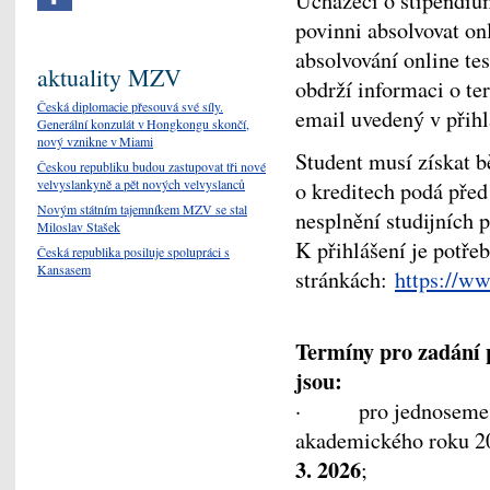
Uchazeči o stipendiu
povinni absolvovat on
absolvování online tes
aktuality MZV
obdrží informaci o te
Česká diplomacie přesouvá své síly.
email uvedený v přihl
Generální konzulát v Hongkongu skončí,
nový vznikne v Miami
Student musí získat b
Českou republiku budou zastupovat tři nové
velvyslankyně a pět nových velvyslanců
o kreditech podá před 
Novým státním tajemníkem MZV se stal
nesplnění studijních 
Miloslav Stašek
K přihlášení je potře
Česká republika posiluje spolupráci s
Kansasem
stránkách:
https://ww
Termíny pro zadání 
jsou:
· pro jednosemestr
akademického roku 20
3. 2026
;