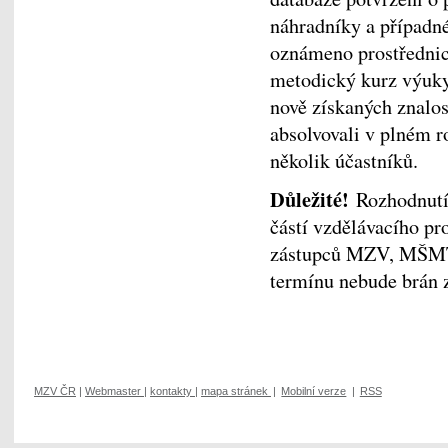
náhradníky a případné
oznámeno prostřednic
metodický kurz výuky 
nově získaných znalost
absolvovali v plném ro
několik účastníků.
Důležité!
Rozhodnutí 
částí vzdělávacího p
zástupců MZV, MŠMT,
termínu nebude brán z
MZV ČR
|
Webmaster
|
kontakty
|
mapa stránek
|
Mobilní verze
|
RSS