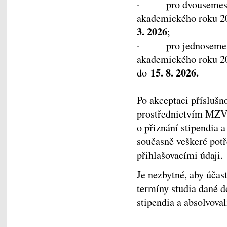
· pro dvousemestrál
akademického roku 20
3. 2026
;
· pro jednosemestr
akademického roku 20
15. 8. 2026.
do
Po akceptaci přísluš
prostřednictvím MZV
o přiznání stipendia a
současně veškeré pot
přihlašovacími údaji.
Je nezbytné, aby účas
termíny studia dané 
stipendia a absolvova