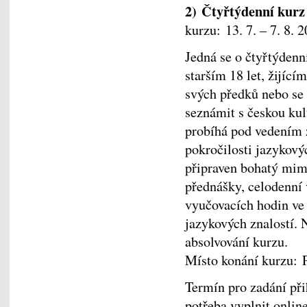
2) Čtyřtýdenní kurz
kurzu: 13. 7. – 7. 8. 
Jedná se o čtyřtýdenn
starším 18 let, žijícím
svých předků nebo se
seznámit s českou kul
probíhá pod vedením 
pokročilosti jazykový
připraven bohatý mim
přednášky, celodenní 
vyučovacích hodin ve
jazykových znalostí. 
absolvování kurzu.
Místo konání kurzu: 
Termín pro zadání při
potřeba vyplnit onli