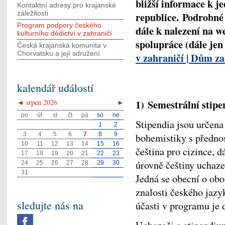
bližší informace k 
Kontaktní adresy pro krajanské
záležitosti
republice. Podrobné
Program podpory českého
dále k nalezení na 
kulturního dědictví v zahraničí
spolupráce (dále je
Česká krajanská komunita v
Chorvatsku a její sdružení
v zahraničí | Dům z
kalendář událostí
1) Semestrální stipe
◄
srpen 2026
►
po
út
st
čt
pá
so
ne
Stipendia jsou určena
1
2
3
4
5
6
7
8
9
bohemistiky s předno
10
11
12
13
14
15
16
čeština pro cizince, d
17
18
19
20
21
22
23
úrovně češtiny uchazeč
24
25
26
27
28
29
30
31
Jedná se obecní o obo
znalosti českého jazy
sledujte nás na
účasti v programu je 