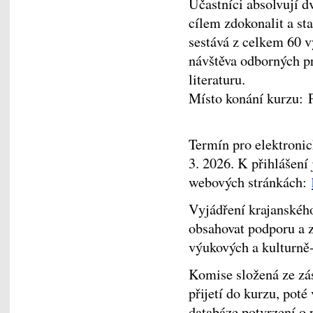
Účastníci absolvují d
cílem zdokonalit a st
sestává z celkem 60 v
návštěva odborných pr
literaturu.
Místo konání kurzu: 
Termín pro elektronic
3. 2026. K přihlášení 
webových stránkách:
Vyjádření krajanského
obsahovat podporu a z
výukových a kulturně-
Komise složená ze 
přijetí do kurzu, pot
databáze potvrzení o 