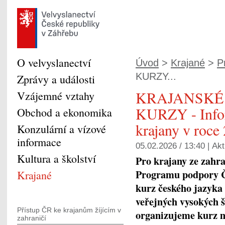
O velvyslanectví
Úvod
>
Krajané
>
P
KURZY...
Zprávy a události
KRAJANSKÉ
Vzájemné vztahy
KURZY - ​Info
Obchod a ekonomika
krajany v roce
Konzulární a vízové
informace
05.02.2026 / 13:40 |
Akt
Kultura a školství
Pro krajany ze zahr
Programu podpory Če
Krajané
kurz českého jazyka 
veřejných vysokých š
Přístup ČR ke krajanům žíjícím v
organizujeme kurz m
zahraničí