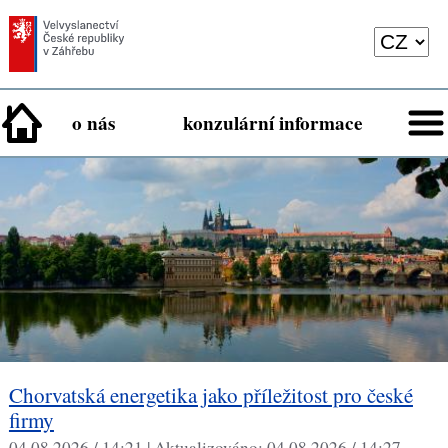
o nás
konzulární informace
Chorvatská energetika jako příležitost pro české
firmy
04.08.2026 / 14:21 |
Aktualizováno:
04.08.2026 / 14:27