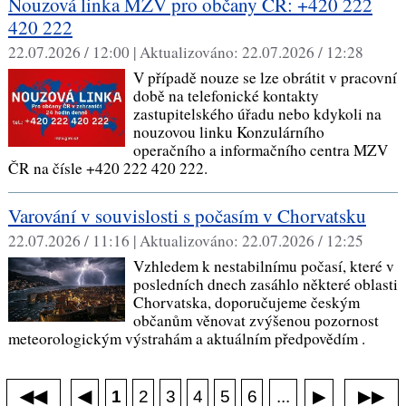
Nouzová linka MZV pro občany ČR: +420 222
420 222
22.07.2026 / 12:00 |
Aktualizováno:
22.07.2026 / 12:28
V případě nouze se lze obrátit v pracovní
době na telefonické kontakty
zastupitelského úřadu nebo kdykoli na
nouzovou linku Konzulárního
operačního a informačního centra MZV
ČR na čísle +420 222 420 222.
Varování v souvislosti s počasím v Chorvatsku
22.07.2026 / 11:16 |
Aktualizováno:
22.07.2026 / 12:25
Vzhledem k nestabilnímu počasí, které v
posledních dnech zasáhlo některé oblasti
Chorvatska, doporučujeme českým
občanům věnovat zvýšenou pozornost
meteorologickým výstrahám a aktuálním předpovědím .
◀◀
▶▶
◀
...
1
2
3
4
5
6
▶