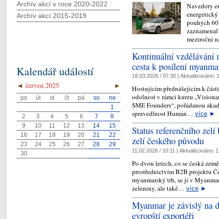
Archív akcí v roce 2020-2022
Navzdory en
energetický
Archív akcí 2015-2019
pouhých 60 
zaznamenal 
meziroční n
Kontinuální vzdělávání 
cesta k posílení myanm
Kalendář událostí
18.03.2026 / 07:30 |
Aktualizováno:
1
◄
červen 2025
►
Hostujícím přednášejícím k čá
odolnost v rámci kurzu „Visiona
po
út
st
čt
pá
so
ne
SME Founders“, pořádanou akad
1
spravedlnost Human…
více
►
2
3
4
5
6
7
8
9
10
11
12
13
14
15
Status referenčního zel
16
17
18
19
20
21
22
zelí českého původu
23
24
25
26
27
28
29
11.02.2026 / 10:11 |
Aktualizováno:
1
30
Po dvou letech, co se česká zem
prostřednictvím B2B projektu Če
myanmarský trh, se jí v Myanmar
zeleniny, ale také…
více
►
Myanmar je závislý na d
evropští exportéři