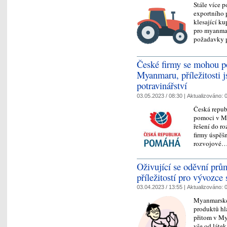
Stále více 
exportního p
klesající ku
pro myanmar
požadavky 
České firmy se mohou po
Myanmaru, příležitosti 
potravinářství
03.05.2023 / 08:30 |
Aktualizováno:
0
Česká repub
pomoci v My
řešení do r
firmy úspěšn
rozvojové
Oživující se oděvní prů
příležitostí pro vývozce 
03.04.2023 / 13:55 |
Aktualizováno:
0
Myanmarské 
produktů hl
přitom v My
vše od látek