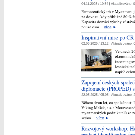
04.11.2025 / 10:54 |
Aktualizováno:
0
Farmaceutický trh v Myanmaru je
na dovozu, kdy přibližně 80 % f
Kapacita domácí výroby zůstává 
pouze osm…
více
►
Inspirativní mise po ČR
02.06.2025 / 13:12 |
Aktualizováno:
0
Ve dnech 26
ekonomické 
incomingová
lesnické te
napříč cel
Zapojení českých společ
diplomacie (PROPED) se
22.05.2025 / 05:05 |
Aktualizováno:
2
Během dvou let, co společnosti Lyo
Viking Mašek, a.s. a Moravoseed
myanmarských podnikatelů ze ze
svými…
více
►
Rozvojový workshop: How
project identification f