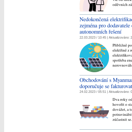
oděvních z
Nedokončená elektrifika
zejména pro dodavatele 
autonomních řešení
22.03.2023 / 10:45 |
Aktualizováno:
2
Přibližně p
elektřině z
elektrifiko
spotřeba en
nerovnováh
Obchodování s Myanmar
doporučuje se fakturovat
24.02.2023 / 05:51 |
Aktualizováno:
0
Dva roky od
hovořit o s
dovážet, a 
potravinářst
zúčastnit 