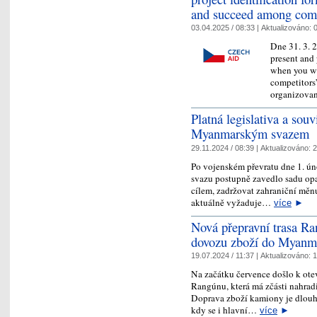
and succeed among comp
03.04.2025 / 08:33 |
Aktualizováno:
0
Dne 31. 3.
present and 
when you wa
competitors
organizova
Platná legislativa a sou
Myanmarským svazem
29.11.2024 / 08:39 |
Aktualizováno:
2
Po vojenském převratu dne 1. 
svazu postupně zavedlo sadu opa
cílem, zadržovat zahraniční mě
aktuálně vyžaduje…
více
►
Nová přepravní trasa R
dovozu zboží do Myanm
19.07.2024 / 11:37 |
Aktualizováno:
1
Na začátku července došlo k ote
Rangúnu, která má zčásti nahrad
Doprava zboží kamiony je dlouh
kdy se i hlavní…
více
►