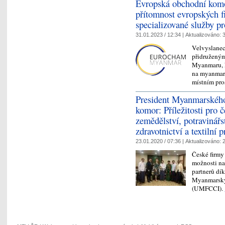
Evropská obchodní kom
přítomnost evropských f
specializované služby pr
31.01.2023 / 12:34 |
Aktualizováno:
3
Velvyslanec
přidružený
Myanmaru, k
na myanmars
místním pro
President Myanmarského
komor: Příležitosti pro 
zemědělství, potravinářst
zdravotnictví a textilní 
23.01.2020 / 07:36 |
Aktualizováno:
2
České firmy
možnosti na
partnerů dí
Myanmarský
(UMFCCI).