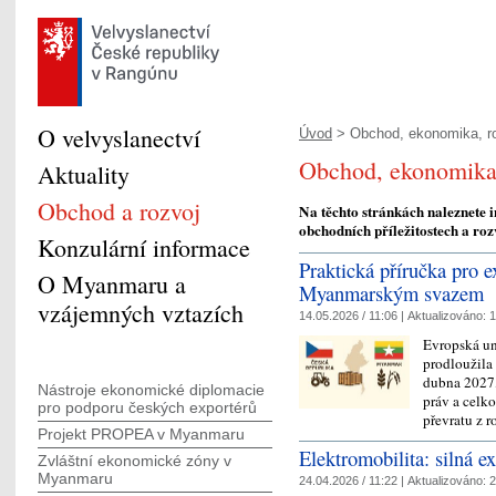
O velvyslanectví
Úvod
> Obchod, ekonomika, r
Obchod, ekonomika,
Aktuality
Obchod a rozvoj
Na těchto stránkách naleznete
obchodních příležitostech a roz
Konzulární informace
Praktická příručka pro e
O Myanmaru a
Myanmarským svazem
vzájemných vztazích
14.05.2026 / 11:06 |
Aktualizováno:
1
Evropská un
prodloužila
dubna 2027,
Nástroje ekonomické diplomacie
práv a celk
pro podporu českých exportérů
převratu z 
Projekt PROPEA v Myanmaru
Elektromobilita: silná 
Zvláštní ekonomické zóny v
Myanmaru
24.04.2026 / 11:22 |
Aktualizováno:
2