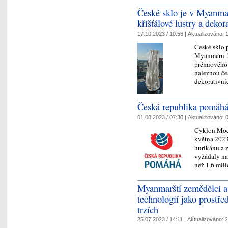
České sklo je v Myanma
křišťálové lustry a deko
17.10.2023 / 10:56 |
Aktualizováno:
1
České sklo 
Myanmaru. Z
prémiového 
naleznou češ
dekorativn
Česká republika pomáh
01.08.2023 / 07:30 |
Aktualizováno:
0
Cyklon Moch
května 2023, 
hurikánu a 
vyžádaly na 
než 1,6 mil
Myanmarští zemědělci a 
technologií jako prostře
trzích
25.07.2023 / 14:11 |
Aktualizováno:
2