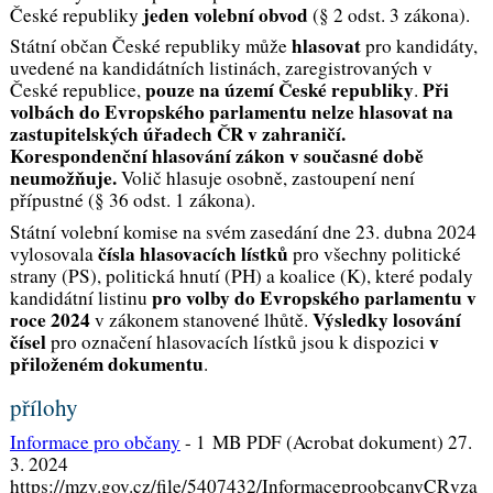
jeden volební obvod
České republiky
(§ 2 odst. 3 zákona).
hlasovat
Státní občan České republiky může
pro kandidáty,
uvedené na kandidátních listinách, zaregistrovaných v
pouze na území České republiky
Při
České republice,
.
volbách do Evropského parlamentu nelze hlasovat na
zastupitelských úřadech ČR v zahraničí.
Korespondenční hlasování zákon v současné době
neumožňuje.
Volič hlasuje osobně, zastoupení není
přípustné (§ 36 odst. 1 zákona).
Státní volební komise na svém zasedání dne 23. dubna 2024
čísla hlasovacích lístků
vylosovala
pro všechny politické
strany (PS), politická hnutí (PH) a koalice (K), které podaly
pro volby do Evropského parlamentu v
kandidátní listinu
roce 2024
Výsledky losování
v zákonem stanovené lhůtě.
čísel
v
pro označení hlasovacích lístků jsou k dispozici
přiloženém dokumentu
.
přílohy
Informace pro občany
-
1 MB PDF (Acrobat dokument) 27.
3. 2024
https://mzv.gov.cz/file/5407432/InformaceproobcanyCRvza