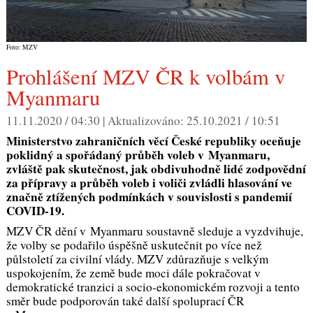
Foto: MZV
Prohlášení MZV ČR k volbám v
Myanmaru
11.11.2020 / 04:30 |
Aktualizováno:
25.10.2021 / 10:51
Ministerstvo zahraničních věcí České republiky oceňuje
poklidný a spořádaný průběh voleb v Myanmaru,
zvláště pak skutečnost, jak obdivuhodně lidé zodpovědní
za přípravy a průběh voleb i voliči zvládli hlasování ve
značně ztížených podmínkách v souvislosti s pandemií
COVID-19.
MZV ČR dění v Myanmaru soustavně sleduje a vyzdvihuje,
že volby se podařilo úspěšně uskutečnit po více než
půlstoletí za civilní vlády. MZV zdůrazňuje s velkým
uspokojením, že země bude moci dále pokračovat v
demokratické tranzici a socio-ekonomickém rozvoji a tento
směr bude podporován také další spoluprací ČR