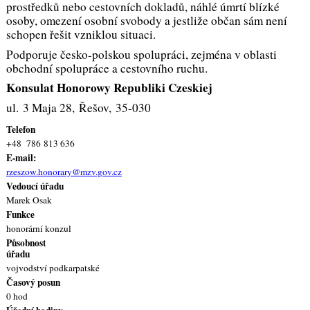
prostředků nebo cestovních dokladů, náhlé úmrtí blízké
osoby, omezení osobní svobody a jestliže občan sám není
schopen řešit vzniklou situaci.
Podporuje česko-polskou spolupráci, zejména v oblasti
obchodní spolupráce a cestovního ruchu.
Konsulat Honorowy Republiki Czeskiej
ul. 3 Maja 28, Řešov, 35-030
Telefon
+48 786 813 636
E-mail:
rzeszow.honorary@mzv.gov.cz
Vedoucí úřadu
Marek Osak
Funkce
honorární konzul
Působnost
úřadu
vojvodství podkarpatské
Časový posun
0 hod