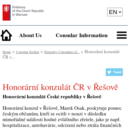
About Us
Consular Information
>
>
> Honorární konzulát
Home
Consular Section
Honorary Consulates of...
ČR v...
Honorární konzulát ČR v Řešově
Honorární konzulát České republiky v Řešově
Honorární konzul v Řešově, Marek Osak, poskytuje pomoc
českým občanům, kteří se ocitli v nouzi v důsledku
mimořádné události hodné zvláštního zřetele, jako je např.
hospitalizace, autohavárie, odcizení nebo ztráta finančních