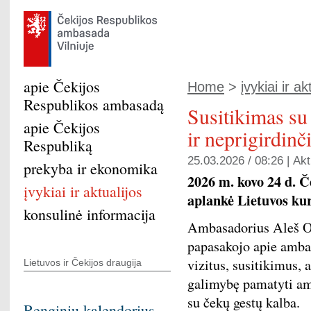
apie Čekijos
Home
>
įvykiai ir ak
Respublikos ambasadą
Susitikimas su
apie Čekijos
ir neprigirdinč
Respubliką
25.03.2026 / 08:26 |
Akt
prekyba ir ekonomika
2026 m. kovo 24 d. 
įvykiai ir aktualijos
aplankė Lietuvos kur
konsulinė informacija
Ambasadorius Aleš O
papasakojo apie ambas
vizitus, susitikimus,
Lietuvos ir Čekijos draugija
galimybę pamatyti am
su čekų gestų kalba.
Renginių kalendorius