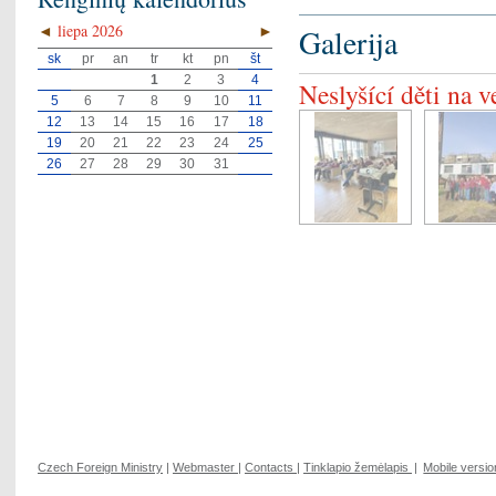
◄
liepa 2026
►
Galerija
sk
pr
an
tr
kt
pn
št
1
2
3
4
Neslyšící děti na v
5
6
7
8
9
10
11
12
13
14
15
16
17
18
19
20
21
22
23
24
25
26
27
28
29
30
31
Czech Foreign Ministry
|
Webmaster
|
Contacts
|
Tinklapio žemėlapis
|
Mobile versio