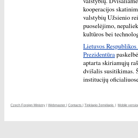
valstybių. Dvišaliam
kooperacijos skatinim
valstybių Užsienio re
puoselėjimo, nepalie
kultūros bei technolog
Lietuvos Respublikos 
Prezidentūra
paskelbė
aptarta skiriamųjų ra
dvišalis susitikimas.
institucijų oficialiuos
Czech Foreign Ministry
|
Webmaster
|
Contacts
|
Tinklapio žemėlapis
|
Mobile versio