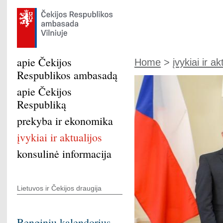
apie Čekijos
Home
>
įvykiai ir ak
Respublikos ambasadą
apie Čekijos
Respubliką
prekyba ir ekonomika
įvykiai ir aktualijos
konsulinė informacija
Lietuvos ir Čekijos draugija
Renginių kalendorius