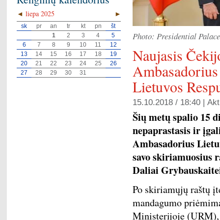
◄
liepa 2025
►
sk
pr
an
tr
kt
pn
št
Photo: Presidential Palace
1
2
3
4
5
6
7
8
9
10
11
12
Naujasis Čekij
13
14
15
16
17
18
19
20
21
22
23
24
25
26
Ambasadorius į
27
28
29
30
31
Lietuvos Respu
15.10.2018 / 18:40 |
Akt
Šių metų spalio 15 
nepaprastasis ir įga
Ambasadorius Lietuvo
savo skiriamuosius r
Daliai Grybauskaite
Po skiriamųjų raštų 
mandagumo priėmimas
Ministerijoje (URM),