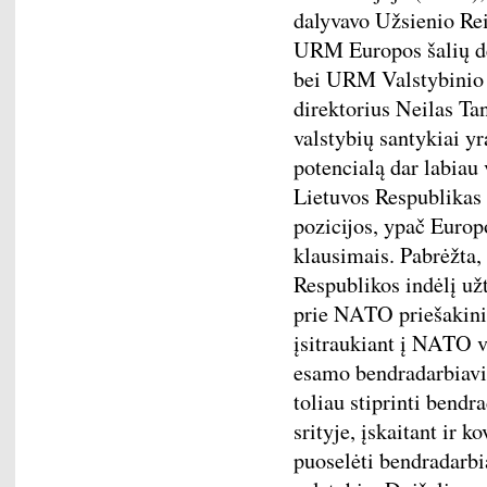
dalyvavo Užsienio Re
URM Europos šalių de
bei URM Valstybinio 
direktorius Neilas Ta
valstybių santykiai yra
potencialą dar labiau v
Lietuvos Respublikas s
pozicijos, ypač Europ
klausimais. Pabrėžta, 
Respublikos indėlį už
prie NATO priešakinių
įsitraukiant į NATO v
esamo bendradarbiavim
toliau stiprinti bend
srityje, įskaitant ir 
puoselėti bendradarbi