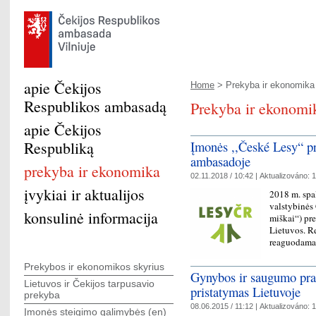
apie Čekijos
Home
> Prekyba ir ekonomika
Respublikos ambasadą
Prekyba ir ekonomi
apie Čekijos
Respubliką
Įmonės ,,České Lesy“ pr
ambasadoje
prekyba ir ekonomika
02.11.2018 / 10:42 |
Aktualizováno:
1
įvykiai ir aktualijos
2018 m. spa
valstybinės 
konsulinė informacija
miškai“) pre
Lietuvos. R
reaguodam
Prekybos ir ekonomikos skyrius
Gynybos ir saugumo pra
Lietuvos ir Čekijos tarpusavio
pristatymas Lietuvoje
prekyba
08.06.2015 / 11:12 |
Aktualizováno:
1
Įmonės steigimo galimybės (en)