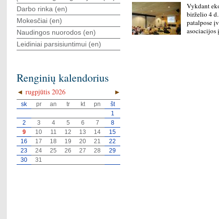
Vykdant eko
Darbo rinka (en)
birželio 4 
Mokesčiai (en)
patalpose į
asociacijos
Naudingos nuorodos (en)
Leidiniai parsisiuntimui (en)
Renginių kalendorius
◄
rugpjūtis 2026
►
sk
pr
an
tr
kt
pn
št
1
2
3
4
5
6
7
8
9
10
11
12
13
14
15
16
17
18
19
20
21
22
23
24
25
26
27
28
29
30
31