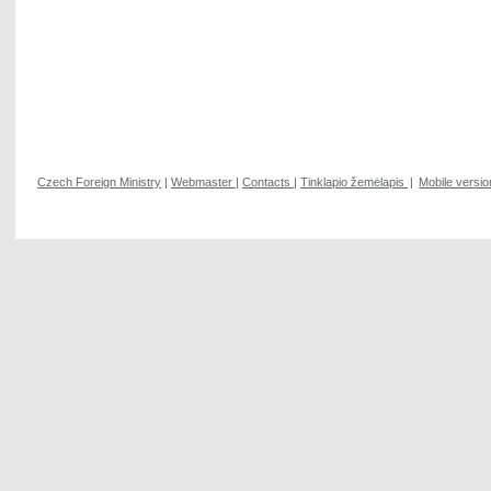
Czech Foreign Ministry
|
Webmaster
|
Contacts
|
Tinklapio žemėlapis
|
Mobile versio