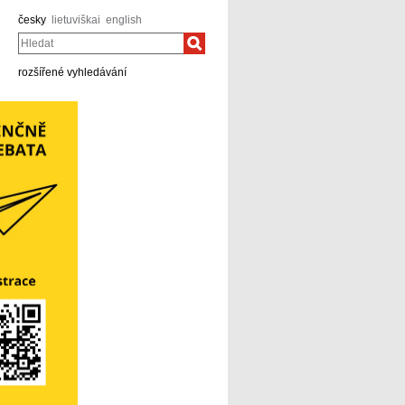
česky
lietuviškai
english
Hledat
rozšířené vyhledávání