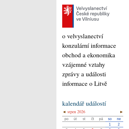
o velvyslanectví
konzulární informace
obchod a ekonomika
vzájemné vztahy
zprávy a události
informace o Litvě
kalendář událostí
◄
srpen 2026
►
po
út
st
čt
pá
so
ne
1
2