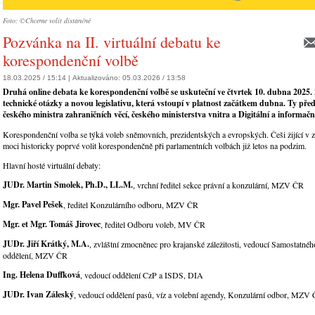
Foto: ©Chceme volit distančně
Pozvánka na II. virtuální debatu ke
korespondenční volbě
18.03.2025 / 15:14 |
Aktualizováno:
05.03.2026 / 13:58
Druhá online debata ke korespondenční volbě se uskuteční ve čtvrtek 10. dubna 2025.
technické otázky a novou legislativu, která vstoupí v platnost začátkem dubna. Ty před
českého ministra zahraničních věcí, českého ministerstva vnitra a Digitální a informač
Korespondenční volba se týká voleb sněmovních, prezidentských a evropských. Češi žijící v 
moci historicky poprvé volit korespondenčně při parlamentních volbách již letos na podzim.
Hlavní hosté virtuální debaty:
JUDr. Martin Smolek, Ph.D., LL.M.
, vrchní ředitel sekce právní a konzulární, MZV ČR
Mgr. Pavel Pešek
, ředitel Konzulárního odboru, MZV ČR
Mgr. et Mgr. Tomáš Jirovec
, ředitel Odboru voleb, MV ČR
JUDr. Jiří Krátký, M.A.
, zvláštní zmocněnec pro krajanské záležitosti, vedoucí Samostatné
oddělení, MZV ČR
Ing. Helena Duffková
, vedoucí oddělení CzP a ISDS, DIA
JUDr. Ivan Záleský
, vedoucí oddělení pasů, víz a volební agendy, Konzulární odbor, MZV