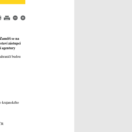
 Zaměří se na
staví zástupci
ní agentury
zahraničí budou
ho krajanského
 ČR