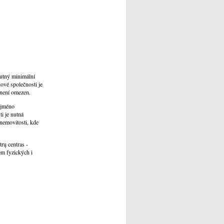
nutný minimální
ové společnosti je
 není omezen.
e jméno
i je nutná
 nemovitosti, kde
rų centras -
rem fyzických i