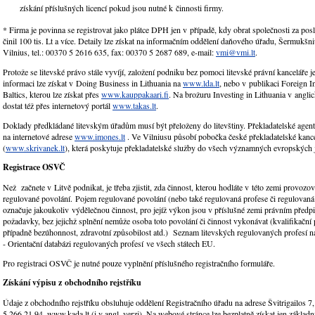
získání příslušných licencí pokud jsou nutné k činnosti firmy.
* Firma je povinna se registrovat jako plátce DPH jen v případě, kdy obrat společnosti za po
činil 100 tis. Lt a více. Detaily lze získat na informačním oddělení daňového úřadu, Šermukšn
Vilnius, tel.: 00370 5 2616 635, fax: 00370 5 2687 689, e-mail:
vmi@vmi.lt
.
Protože se litevské právo stále vyvíjí, založení podniku bez pomoci litevské právní kanceláře j
informaci lze získat v Doing Business in Lithuania na
www.lda.lt
, nebo v publikaci Foreign In
Baltics, kterou lze získat přes
www.kauppakaari.fi
. Na brožuru Investing in Lithuania v anglic
dostat též přes internetový portál
www.takas.lt
.
Doklady předkládané litevským úřadům musí být přeloženy do litevštiny. Překladatelské agent
na internetové adrese
www.imones.lt
. Ve Vilniusu působí pobočka české překladatelské kanc
(
www.skrivanek.lt
), která poskytuje překladatelské služby do všech významných evropských 
Registrace OSVČ
Než začnete v Litvě podnikat, je třeba zjistit, zda činnost, kterou hodláte v této zemi provozov
regulované povolání. Pojem regulované povolání (nebo také regulovaná profese či regulovaná
označuje jakoukoliv výdělečnou činnost, pro jejíž výkon jsou v příslušné zemi právním před
požadavky, bez jejichž splnění nemůže osoba toto povolání či činnost vykonávat (kvalifikační
případně bezúhonnost, zdravotní způsobilost atd.) Seznam litevských regulovaných profesí n
- Orientační databázi regulovaných profesí ve všech státech EU.
Pro registraci OSVČ je nutné pouze vyplnění příslušného registračního formuláře.
Získání výpisu z obchodního rejstříku
Údaje z obchodního rejstříku obsluhuje oddělení Registračního úřadu na adrese Švitrigailos 7, 
5 266 21 94, www.kada.lt (i v angl. verzi). Na webové stránce lze bezplatně získat jen základ