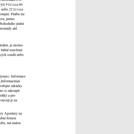
výši 9 Lt (cca 66
" nebo 22 Lt (cca
stupní. Platbu lze
resu, jméno
 obchodního jmění
 hromady atd.
traktu, je možno
 řádně uzavřená
ských soudů nebo
atymas)
.
Informace
„Informaciniai
 veřejné zakázky
no si zakoupit
rátký a pro
stavují je na
dry Agentury na
vební firmou
endru, má malou