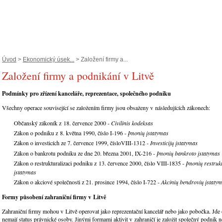
Úvod
>
Ekonomický úsek...
> Založení firmy a...
Založení firmy a podnikání v Litvě
Podmínky pro zřízení kanceláře, reprezentace, společného podniku
Všechny operace související se založením firmy jsou obsaženy v následujících zákonech:
Občanský zákoník z 18. července 2000 -
Civilinis kodeksas
Zákon o podniku z 8. května 1990, číslo I-196 -
Įmonių įstatymas
Zákon o investicích ze 7. července 1999, čísloVIII-1312 -
Investicijų įstatymas
Zákon o bankrotu podniku ze dne 20. března 2001, IX-216 -
Įmonių bankroto įstatymas
Zákon o restrukturalizaci podniku z 13. července 2000, číslo VIII-1835 -
Įmonių restruk
įstatymas
Zákon o akciové společnosti z 21. prosince 1994, číslo I-722 -
Akcinių bendrovių įstatym
Formy působení zahraniční firmy v Litvě
Zahraniční firmy mohou v Litvě operovat jako reprezentační kancelář nebo jako pobočka. Jde o 
nemají status právnické osoby. Jinými formami aktivit v zahraničí je založit společný podnik n