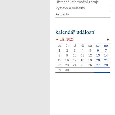
Užitečné informační zdroje
Výstavy a veletrhy
Aktuality
kalendář událostí
◄
září 2025
►
po
út
st
čt
pá
so
ne
1
2
3
4
5
6
7
8
9
10
11
12
13
14
15
16
17
18
19
20
21
22
23
24
25
26
27
28
29
30