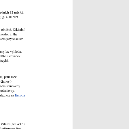
sledních 12 měsíců
ių g. 4, 01509
e obtížné. Základní
vestor in the
kém jazyce se lze
ury lze vyhledat
eláře Skřivánek
jazyků.
at, patří mezi
 činnost)
pisem stanoveny
 požadavky,
aleznete na
Europa
Vilnius, tel. +370
ní informace.Pro