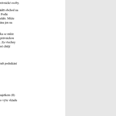
právnické osoby.
ádět obchod na
. Podle
celáře. Může
ána jen na
čka se může
í právnickou
y. Za všechny
ré chtějí
dmět podnikání
majetkem (II)
do výše vkladu