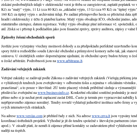
získání podrobnějších údajů v elektronické verzi je třeba se zaregistrovat, zaplatit poplatek ve 
Kč) za "malý" výpis, 11 Lt (cca 80 Kč) za „základní výpis, 13 Lt (cca 95 Kč) za "úplný výpis
160 Kč) za úplný výpis s archivními údaji. Po zadání přístupového hesla se příslušná data zpří
hradit i elektronicky z účtu či platební kartou. Malý výpis obsahuje IČO, obchodní jméno, ad
statutárního zástupce, datum registrace. Velký výpis obsahuje plné informace vč. společníků,
atd. Získá se i přístup k podkladům jako jsou finanční zprávy, zprávy auditora, zápisy z valné
Způsoby řešení obchodních sporů
Jestliže jsou vyčerpány všechny možnosti dohody a za předpokladu perfektně uzavřeného kon
spory řešit u rozhodčího soudu Litevské obchodní a průmyslové komory nebo tak, jak stanoví
smlouva. U složitějších smluv doporučujeme ujednání, že obchodní spory budou řešeny u če
u české arbitráže. Podrobnosti jsou na
www.arbitrazas.lt
.
Zadávání veřejných zakázek
Veřejné zakázky se zadávají podle Zákona o zadávání veřejných zakázek (Viešųjų pirkimų įst
o vyhlášených tendrech jsou zveřejňovány v odborném tisku a zejména v oficiálním věstníku 
pranešimai“, a to pouze v litevštině. ZÚ tento placený věstník průběžně sleduje a významnější
předává ke zveřejnění na
www.businessinfo.cz
. Konkrétní oficiální soutěžní podmínky je mož
přímo nebo si je nechat proti zaplacení zaslat DHL. Často je termín pro vypracování nabídky k
nepřipraveného zájemce nereálný. Tendry rovněž vyhlašují jednotlivé instituce nebo firmy a vy
svých internetových stránkách.
Na adrese
www.verslas.com
je přehled řady z nich. Na adrese
www.cpva.lt
jsou vypsány ten
koordinaci ústředních projektů. Výhodné je jít do tendru společně s litevským partnerem (sta
apod.). V zásadě platí, že neměl-li zájemce přímé kontakty se zadavatelem před vyhlášením t
naději na úspěch.