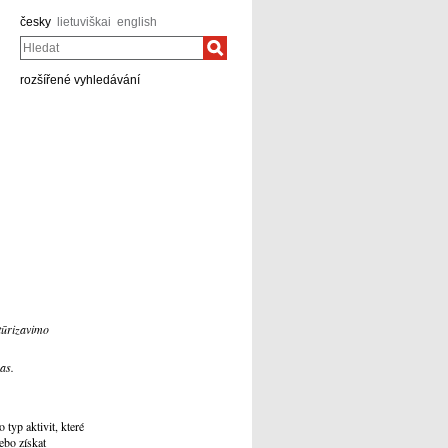
česky
lietuviškai
english
Hledat
rozšířené vyhledávání
tūrizavimo
as.
typ aktivit, které
ebo získat