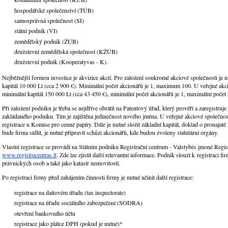
hospodářské společenství (TÚB)
samosprávná společnost (SI)
státní podnik (VI)
zemědělský podnik (ŽÚB)
družstevní zemědělská společnost (KŽÚB)
družstevní podnik (Kooperatyvas - K).
Nejběžnější formou investice je akvizice akcií. Pro založení soukromé akciové společnosti je 
kapitál 10 000 Lt (cca 2 900 €). Minimální počet akcionářů je 1, maximum 100. U veřejné akci
minimální kapitál 150 000 Lt (cca 43 450 €), minimální počet akcionářů je 1, maximální počet
Při založení podniku je třeba se nejdříve obrátit na Patentový úřad, který prověří a zaregistruj
zakládaného podniku. Tím je zajištěna jedinečnost nového jména. U veřejné akciové společnost
registrace u Komise pro cenné papíry. Dále je nutné složit základní kapitál, doklad o pronajaté
bude firma sídlit, je nutné připravit schůzi akcionářů, kde budou zvoleny statutární orgány.
Vlastní registrace se provádí na Státním podniku Registrační centrum - Valstybės įmonė Regist
www.registrucentras.lt
. Zde lze zjistit další relevantní informace. Podnik slouží k registraci fi
právnických osob a také jako katastr nemovitostí.
Po registraci firmy před zahájením činnosti firmy je nutné učinit další registrace:
registrace na daňovém úřadu (tax inspectorate)
registrace na úřadu sociálního zabezpečení (SODRA)
otevření bankovního účtu
registrace jako plátce DPH (pokud je nutné)*