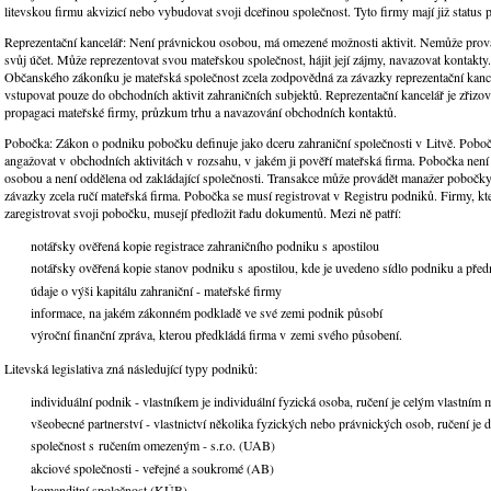
litevskou firmu akvizicí nebo vybudovat svoji dceřinou společnost. Tyto firmy mají již status 
Reprezentační kancelář: Není právnickou osobou, má omezené možnosti aktivit. Nemůže prov
svůj účet. Může reprezentovat svou mateřskou společnost, hájit její zájmy, navazovat kontakty
Občanského zákoníku je mateřská společnost zcela zodpovědná za závazky reprezentační kan
vstupovat pouze do obchodních aktivit zahraničních subjektů. Reprezentační kancelář je zřizov
propagaci mateřské firmy, průzkum trhu a navazování obchodních kontaktů.
Pobočka: Zákon o podniku pobočku definuje jako dceru zahraniční společnosti v Litvě. Pobo
angažovat v obchodních aktivitách v rozsahu, v jakém ji pověří mateřská firma. Pobočka nen
osobou a není oddělena od zakládající společnosti. Transakce může provádět manažer pobočk
závazky zcela ručí mateřská firma. Pobočka se musí registrovat v Registru podniků. Firmy, kte
zaregistrovat svoji pobočku, musejí předložit řadu dokumentů. Mezi ně patří:
notářsky ověřená kopie registrace zahraničního podniku s apostilou
notářsky ověřená kopie stanov podniku s apostilou, kde je uvedeno sídlo podniku a pře
údaje o výši kapitálu zahraniční - mateřské firmy
informace, na jakém zákonném podkladě ve své zemi podnik působí
výroční finanční zpráva, kterou předkládá firma v zemi svého působení.
Litevská legislativa zná následující typy podniků:
individuální podnik - vlastníkem je individuální fyzická osoba, ručení je celým vlastním 
všeobecné partnerství - vlastnictví několika fyzických nebo právnických osob, ručení je 
společnost s ručením omezeným - s.r.o. (UAB)
akciové společnosti - veřejné a soukromé (AB)
komanditní společnost (KÚB)