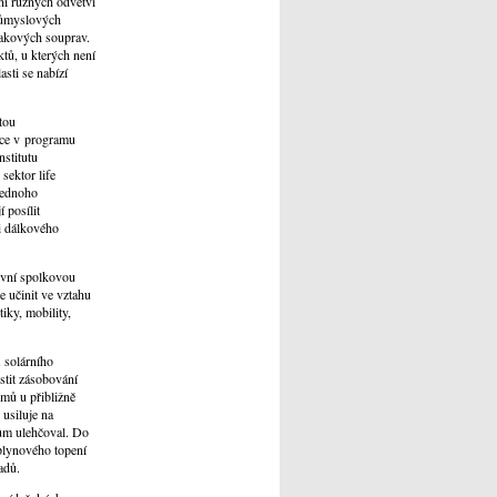
ní různých odvětví
průmyslových
lakových souprav.
tů, u kterých není
sti se nabízí
tou
lice v programu
stitutu
sektor life
jednoho
 posílit
i dálkového
rvní spolkovou
e učinit ve vztahu
iky, mobility,
a solárního
tit zásobování
émů u přibližně
 usiluje na
ům ulehčoval. Do
plynového topení
adů.