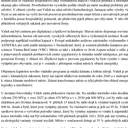
Během krizí se vídeňské hospodářství díky rozmanitosti malých i velkých podniků a zastoupe
ukazuje jako robustní. Prostřednictvím vysokého podílu služeb jej méně zasahují problémy 
odvětví. V oblasti výroby sazí Vídeň na silná odvětví biotechnologií, farmacie nebo výroby v
Nyní se má město na vyšší úroveň posouvat prostřednictvím smart řešení a inovativních projek
v hledáčku pouze hospodářský potenciál, ale především jejich přínos pro obyvatele. V této obla
příležitosti veřejných zakázek pro inovativní firmy.
Vídeň má být centrem pro digitalizaci a špičkové technologie. Hlavní město disponuje rozvinu
infrastrukturou, hustou sítí univerzit, vysokých odborných škol a výzkumných institucí. Koa
podporuje například rozšíření kapacit v Evropě unikátního nedávno založeného výzkumného in
AITHYRA pro užití umělé inteligence v biomedicíně, který je součástí předního kampusu pro 
sciences Vienna BioCenter (VBC). Město se také s lokalitou ve čtvrti Aspern uchází o sídlo 
z plánovaných unijních počítačových center (gigafactory) k tréninku umělé inteligence, jež mají
postavení Evropy v oblasti AI. Zbytkové teplo z provozu gigafactory by bylo využito v rámc
vytápění pro obyvatele, což je v souladu s přístupem vedení města k oblasti energetiky.
Objemnou kapitolou nového vládního programu je otázka klimatu a šetření zdrojů. Vídeň je p
zemí s klimatickým zákonem, který má zajistit uhlíkovou neutralitu do roku 2040 a z metropol
k otázce klimatu modelové město. Zelená transformace města se týká především oblastí energet
logistiky a stavebnictví.
U instalací fotovoltaiky Vídeň zatím překonává vlastní cíle. Na začátku letošního roku dosáhl
výkonu 250 MVp, v roce 2027 je cílem 470 MVp a v r. 2030 pak 800 MVp, což by mělo zajis
elektřinou pro čtvrtinu domácností. V příštích 15 letech by mělo dojít k výměně topných syst
600 tis. domů a bytů, které jsou vytápěny plynem. Ve vlastnictví města je jich asi 95 tis. Vídeň
spolkové úrovni o vytvoření právního rámce, který by výměny zejména ve vztahu k nájemník
konce letošního roku má být uskutečněno 100 pilotních projektů. Od r. 2026 pak má výměna 
za ekologické varianty výrazně zrychlit. Město v současnosti dotuje až 35 % způsobilých nákl