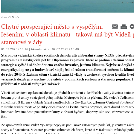
Foto: © Pexels
Chytré prosperující město s vyspělými
řešeními v oblasti klimatu - taková má být Vídeň 
staronové vlády
01.07.2025 / 14:16 |
Aktualizováno:
02.07.2025 / 10:49
Staronová vídeňská koalice sociálních demokratů a liberální strany NEOS představila
program na následujících pět let. Objemnou kapitolou, které se prolíná i dalšími oblas
strategie a vyžádá si do budoucna značné investice, je téma klimatu. Nejvíce se dotýká
energetiky, dopravy a budov, které stojí před náročnou transformací směrem ke klimati
do roku 2040. Stěžejním cílem vídeňské zemské vlády je zachovat vysokou kvalitu živo
veřejných služeb pro všechny obyvatele v podmínkách rostoucí a stárnoucí populace. I 
příležitosti v oblasti veřejných zakázek.
Vídeň celosvětově opakovaně dosahuje předních umístění v žebříčcích kvality života a tento a
bodem pro všechny strategické plány města. Metropole byla na přelomu 20. století střediske
století má být lídrem v oblasti řešení zaměřených na člověka, tzv. „Human-Centered Solutions
z dlouhé tradice městské politiky orientované na kvalitu života obyvatel, která dosud do značn
budovaní kvalitní dostupné infrastruktury v oblasti bydlení, dopravy, školství, zdravotnictví a
času.
Ze spolkových zemí Vídeň vykazuje nejvyšší podíl nově založených podniků, je centrem rako
scény a finančnictví. Více než polovina zahraničních firem, které si v Rakousku zakládají pobo