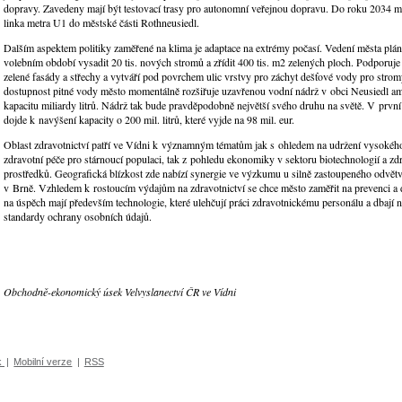
dopravy. Zavedeny mají být testovací trasy pro autonomní veřejnou dopravu. Do roku 2034 m
linka metra U1 do městské části Rothneusiedl.
Dalším aspektem politiky zaměřené na klima je adaptace na extrémy počasí. Vedení města pl
volebním období vysadit 20 tis. nových stromů a zřídit 400 tis. m
2
zelených ploch. Podporuje 
zelené fasády a střechy a vytváří pod povrchem ulic vrstvy pro záchyt dešťové vody pro stro
dostupnost pitné vody město momentálně rozšiřuje uzavřenou vodní nádrž v obci Neusiedl am 
kapacitu miliardy litrů. Nádrž tak bude pravděpodobně největší svého druhu na světě. V první
dojde k navýšení kapacity o 200 mil. litrů, které vyjde na 98 mil. eur.
Oblast zdravotnictví patří ve Vídni k významným tématům jak s ohledem na udržení vysokéh
zdravotní péče pro stárnoucí populaci, tak z pohledu ekonomiky v sektoru biotechnologií a z
prostředků. Geografická blízkost zde nabízí synergie ve výzkumu u silně zastoupeného odvětví
v Brně. Vzhledem k rostoucím výdajům na zdravotnictví se chce město zaměřit na prevenci a di
na úspěch mají především technologie, které ulehčují práci zdravotnickému personálu a dbají 
standardy ochrany osobních údajů.
Obchodně-ekonomický úsek Velvyslanectví ČR ve Vídni
k
|
Mobilní verze
|
RSS