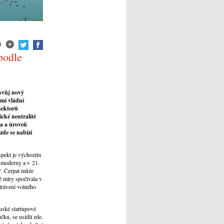
podle
 svůj nový
tmi vládní
 sektorů
cké neutralitě
ta a úroveň
zde se nabízí
spekt je výchozím
m moderny a v 21.
“. Čerpat může
é míry spočívala v
 trávení volného
uské startupové
čku, se usídlí zde.