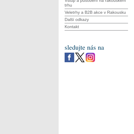
Vstup a působení na rakouském
trhu
Veletrhy a B2B akce v Rakousku
Další odkazy
Kontakt
sledujte nás na