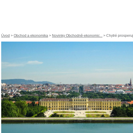
Úvod
>
Obchod a ekonomika
>
Novinky Obchodně-ekonomic...
> Chytré prosperují