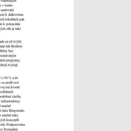
% vídeňských
u v tomto
 spalování
ojení k dálkovému
ých lokalitách pak
to k potenciálu
ch cílů je také
de za cíl zvýšit
mají mít dlouhou
ráběny bez
ně uznávaným
ační programy,
droji zvyšují
5 o 50 % a do
se podíl cest
vývoj má kromě
exibilních
potřebné služby
 infrastruktury
í značně
 ulice Ringstraße.
o značné míry
kých konceptů
lotil. Podporována
edky hromadné