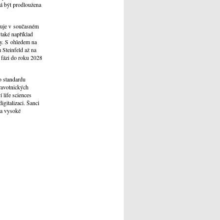
á být prodloužena
ánuje v současném
také například
my. S ohledem na
Steinfeld až na
 fázi do roku 2028
o standardu
dravotnických
 life sciences
gitalizaci. Šanci
na vysoké