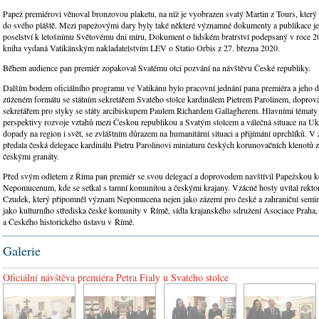
Papež premiérovi věnoval bronzovou plaketu, na níž je vyobrazen svatý Martin z Tours, který 
do svého pláště. Mezi papežovými dary byly také některé významné dokumenty a publikace jeh
poselství k letošnímu Světovému dni míru, Dokument o lidském bratrství podepsaný v roce 2
kniha vydaná Vatikánským nakladatelstvím LEV o Statio Orbis z 27. března 2020.
Během audience pan premiér zopakoval Svatému otci pozvání na návštěvu České republiky.
Dalším bodem oficiálního programu ve Vatikánu bylo pracovní jednání pana premiéra a jeho d
zúženém formátu se státním sekretářem Svatého stolce kardinálem Pietrem Parolinem, dopro
sekretářem pro styky se státy arcibiskupem Paulem Richardem Gallagherem. Hlavními tématy
perspektivy rozvoje vztahů mezi Českou republikou a Svatým stolcem a válečná situace na Ukra
dopady na region i svět, se zvláštním důrazem na humanitární situaci a přijímání uprchlíků. V
předala česká delegace kardinálu Pietru Parolinovi miniaturu českých korunovačních klenotů
českými granáty.
Před svým odletem z Říma pan premiér se svou delegací a doprovodem navštívil Papežskou k
Nepomucenum, kde se setkal s tamní komunitou a českými krajany. Vzácné hosty uvítal rekto
Czudek, který připomněl význam Nepomucena nejen jako zázemí pro české a zahraniční semina
jako kulturního střediska české komunity v Římě, sídla krajanského sdružení Asociace Praha
a Českého historického ústavu v Římě.
Galerie
Oficiální návštěva premiéra Petra Fialy u Svatého stolce