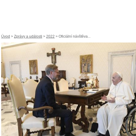
Úvod
>
Zprávy a události
>
2022
> Oficiální návštěva...