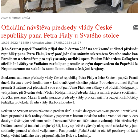
Foto: © Vatican Media
Oficiální návštěva předsedy vlády České
republiky pana Petra Fialy u Svatého stolce
10.06.2022 / 18:59 |
Aktualizováno:
27.05.2024 / 18:27
Jeho Svatost papež František přijal dne 9. června 2022 na soukromé audienci předsed
republiky pana Petra Fialu, který pot
é
jednal se státním sekretářem Svatého stolce ka
Parolinem a sekretářem pro styky se státy arcibiskupem Paulem Richardem Gallagher
oficiální návštěvy ve Vatikánu zavítal pan premiér se svým doprovodem do Papežské ko
Nepomucenum na setkání s tamní komunitou a českými krajany.
Soukromá audience předsedy vlády České republiky Petra Fialy u Jeho Svatosti papeže Franti
dne 9. června v devět hodin ráno v knihovně Apoštolského paláce. Po rozhovoru mezi čtyřm
premiér Svatému otci představil svou choť paní Janu Fialovou a členy své oficiální delegace, ji
velvyslanec při Svatém stolci Václav Kolaja, místopředseda vlády a ministr práce a sociálních
Jurečka, poslanec Marek Benda, poradce předsedy vlády pro zahraniční a bezpečnostní otázk
ředitelka protokolu Úřadu vlády Barbora Loudová.
Setkání se Svatým otcem zakončilo předání darů. Česká delegace věnovala papeži Františkovi
která připomíná Rok rodiny ohlášený papežem v březnu loňského roku a vrcholící letos v če
desátým Světovým setkáním rodin. Darovaná Bible má 1024 stran a zahrnuje 356 středověkýc
Dalším darem byl tradiční ukrajinský šál, který společně vyšívaly ukrajinské a české ženy ja
solidarity, pomoci a lidské vzájemnosti. Pan premiér předal Svatému otci též pozdravy od kar
Duky, včetně knižního daru připomínajícího Rok sv. Ludmily.