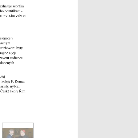
zahaluje žebráka
o pontifikátu -
019 v Abú Zabí či
elegace v
vázeným
 rozhovoru byly
jině a její
 závěru audience
 zdobených
olej
r koleje P. Roman
risty, nýbrž i
, České školy Řím