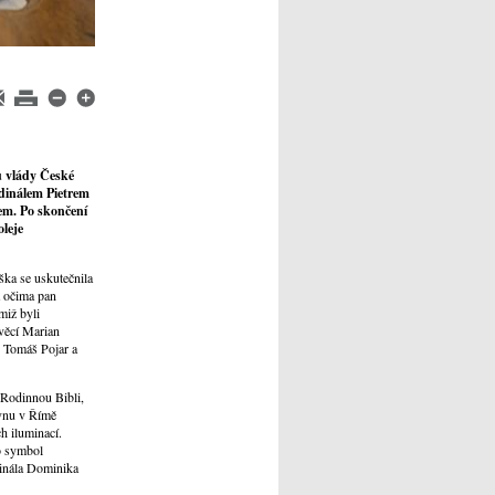
u vlády Česk
é
rdinálem Pietrem
em. Po skončení
leje
ška se uskutečnila
a očima pan
miž byli
 věcí Marian
y Tomáš Pojar a
 Rodinnou Bibli,
rvnu v Římě
h iluminací.
ko symbol
dinála Dominika