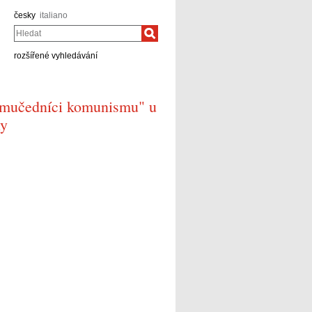
česky
italiano
Hledat
rozšířené vyhledávání
í mučedníci komunismu" u
ly