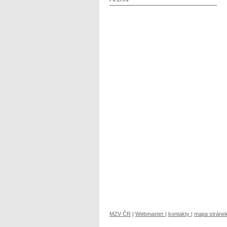
MZV ČR
|
Webmaster
|
kontakty
|
mapa stráne