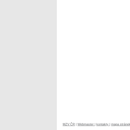
MZV ČR
|
Webmaster
|
kontakty
|
mapa stráne