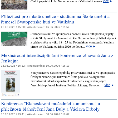
Česká papežská kolej Nepomucenum - Vatikánská muzea
více
►
Příležitost pro mladé umělce - studium na Škole umění a
řemesel Svatopetrské huti ve Vatikánu
05.06.2026 / 15:20 |
Aktualizováno:
16.06.2026 / 15:52
Svatopetrská huť ve spolupráci s nadací Fratelli tutti pořádá již pátý
ročník Školy umění a řemesel, do kterého se mohou přihlásit zájemci
z celého světa ve věku 18 - 25 let. Podmínkou je prezenční studium
přímo ve Vatikánu od října 2026 po dobu…
více
►
Mezinárodní interdisciplinární konference věnovaná Janu z
Jenštejna
15.05.2026 / 16:12 |
Aktualizováno:
19.06.2026 / 16:19
Velvyslanectvé České republiky při Svatém stolci se ve spolupráci s
Českým historickým ústavem v Římě podílelo na organizaci
mezinárodní interdisciplinární konference v anglickém jazyce
"Archbishop Jan of Jenštejn: Politics, Liturgy, Devotion…
více
►
Konference "Blahoslavení mučedníci komunismu" u
příležitosti blahořečení Jana Buly a Václava Drboly
15.05.2026 / 13:41 |
Aktualizováno:
08.06.2026 / 16:07