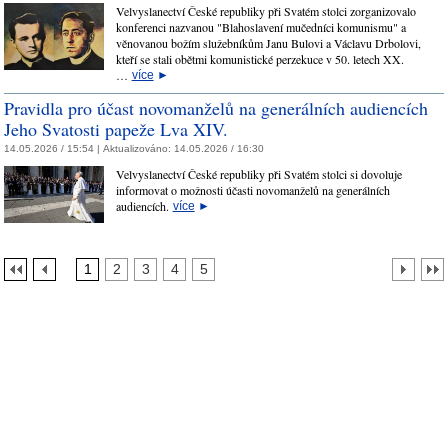
Velvyslanectví České republiky při Svatém stolci zorganizovalo
konferenci nazvanou "Blahoslavení mučedníci komunismu" a
věnovanou božím služebníkům Janu Bulovi a Václavu Drbolovi,
kteří se stali obětmi komunistické perzekuce v 50. letech XX.
…
více
►
Pravidla pro účast novomanželů na generálních audiencích
Jeho Svatosti papeže Lva XIV.
14.05.2026 / 15:54 |
Aktualizováno:
14.05.2026 / 16:30
Velvyslanectví České republiky při Svatém stolci si dovoluje
informovat o možnosti účasti novomanželů na generálních
audiencích.
více
►
1
2
3
4
5