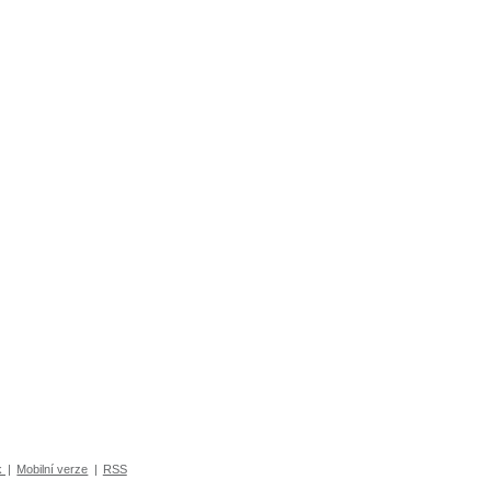
k
|
Mobilní verze
|
RSS