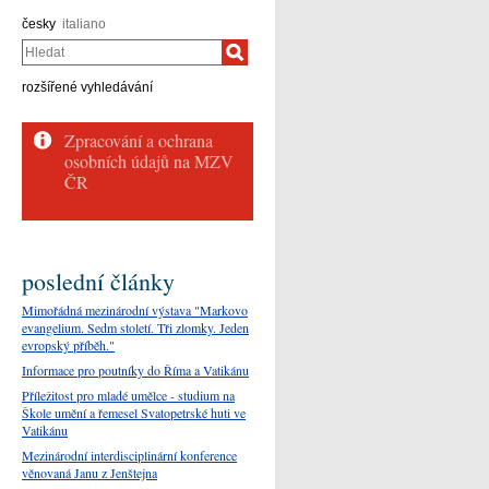
česky
italiano
Hledat
rozšířené vyhledávání
poslední články
Mimořádná mezinárodní výstava "Markovo
evangelium. Sedm století. Tři zlomky. Jeden
evropský příběh."
Informace pro poutníky do Říma a Vatikánu
Příležitost pro mladé umělce - studium na
Škole umění a řemesel Svatopetrské huti ve
Vatikánu
Mezinárodní interdisciplinární konference
věnovaná Janu z Jenštejna