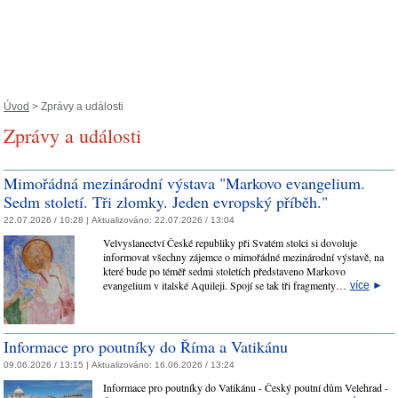
Úvod
> Zprávy a události
Zprávy a události
Mimořádná mezinárodní výstava "Markovo evangelium.
Sedm století. Tři zlomky. Jeden evropský příběh."
22.07.2026 / 10:28 |
Aktualizováno:
22.07.2026 / 13:04
Velvyslanectví České republiky při Svatém stolci si dovoluje
informovat všechny zájemce o mimořádné mezinárodní výstavě, na
které bude po téměř sedmi stoletích představeno Markovo
evangelium v italské Aquileji. Spojí se tak tři fragmenty…
více
►
Informace pro poutníky do Říma a Vatikánu
09.06.2026 / 13:15 |
Aktualizováno:
16.06.2026 / 13:24
Informace pro poutníky do Vatikánu - Český poutní dům Velehrad -