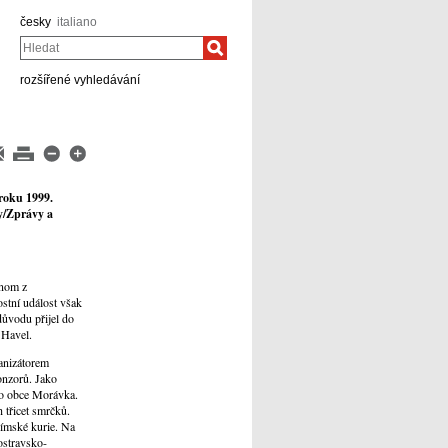
česky
italiano
Hledat
rozšířené vyhledávání
 roku 1999.
hy/Zprávy a
dnom z
ostní událost však
důvodu přijel do
 Havel.
ganizátorem
onzorů. Jako
ko obce Morávka.
 třicet smrčků.
římské kurie. Na
ostravsko-