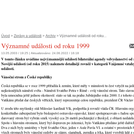
Úvod
>
Zprávy a události
>
Archiv
> Významné události od roku...
Významné události od roku 1999
13.05.2003 / 19:25 |
Aktualizováno:
24.06.2022 / 16:18
V tomto článku uvádíme nejvýznamnější události bilaterální agendy velvyslanectví od
Novější události (od roku 2015) naleznete detailněji rovněž v kategorii Vzájemné vzta
události.
Vánoční strom z České republiky
Česká republika se v roce 1999 přiřadila k zemím, které měly v minulosti tu čest vztyčit na je
nejkrásnějších náměstí světa - Náměstí Svatého Petra v Římě - svůj vánoční strom. Tato slavn
byla umocněna ještě jednou okolností: stalo se tak na prahu Jubilejního roku 2000. I z tohoto 
Vatikánu předat dar českých věřících, který reprezentuje celou republiku, prezident ČR Václav
U zrodu této myšlenky stál Miloslav kardinál Vlk, podpořila ji rovněž vláda ČR. Hlavním or
konkrétního zabezpečení bylo biskupství ostravsko-opavské, které spolupracovalo s řadou sp
darovaný strom byl vybrán smrk vysoký cca 26 metrů pocházející z Beskyd, z oblasti nedale
Spolu s hlavním stromem, který byl dopraven po železnici, bylo Vatikánu předáno ještě dalších
Dva z nich byly umístěny v bytě Svatého Otce, jeden v Aule Pavla VI. a ostatní v prostorách 
všech stromech byly vánoční ozdoby ze slámy, slaměnek, perníku a lýka, které vyrobili lidé z 