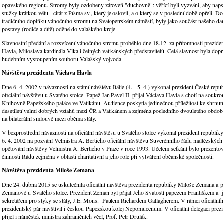
opavského regionu. Stromy byly ozdobeny zároveň "duchovně": věřící byli vyzváni, aby napsa
stužky krátkou větu - citát z Písma sv., který je oslovil, a o který se v poslední době opřeli. D
tradičního doplňku vánočního stromu na Svatopetrském náměstí, byly jako součást našeho dar
postavy (rodiče a dítě) oděné do valaškého kroje.
Slavnostní předání a rozsvícení vánočního stromu proběhlo dne 18.12. za přítomnosti prezid
Havla, Miloslava kardinála Vlka i čelných vatikánských představitelů. Celá slavnost byla dop
hudebním vystoupením souboru Valašský vojvoda.
Návštěva prezidenta Václava Havla
Dne 6. 4. 2002 v návaznosti na státní návštěvu Itálie (4. - 5. 4.) vykonal prezident České rep
oficiální návštěvu u Svatého stolce. Papež Jan Pavel II. přijal Václava Havla s chotí na soukr
Knihovně Papežského paláce ve Vatikánu. Audience poskytla jedinečnou příležitost ke shrnut
desetiletí velmi dobrých vztahů mezi ČR a Vatikánem a zejména posledního dvouletého období
na bilaterální smlouvě mezi oběma státy.
V bezprostřední návaznosti na oficiální návštěvu u Svatého stolce vykonal prezident republik
6. 4. 2002 na pozvání Velmistra A. Bertieho oficiální návštěvu Suverénního řádu maltézských 
opětování návštěvy Velmistra A. Bertieho v Praze v roce 1993. Účelem setkání bylo prezentov
činnosti Řádu zejména v oblasti charitativní a jeho role při vytváření občanské společnosti.
Návštěva prezidenta Miloše Zemana
Dne 24. dubna 2015 se uskutečnila oficiální návštěva prezidenta republiky Miloše Zemana a 
Zemanové u Svatého stolce. Prezident Zeman byl přijat Jeho Svatostí papežem Františkem a j
sekretářem pro styky se státy, J.E. Mons. Paulem Richardem Gallagherem. V rámci oficiáln
prezidentský pár navštívil i českou Papežskou kolej Nepomucenum. V oficiální delegaci prezi
přijel i náměstek ministra zahraničních věcí, Prof. Petr Drulák.