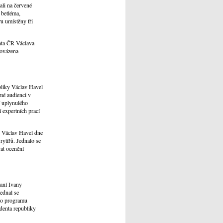
li na červené
o betléma,
u umístěny tři
enta ČR Václava
rovázena
ubliky Václav Havel
omé audienci v
í uplynulého
 expertních prací
y Václav Havel dne
rytířů. Jednalo se
at ocenění
paní Ivany
ednal se
ího programu
denta republiky