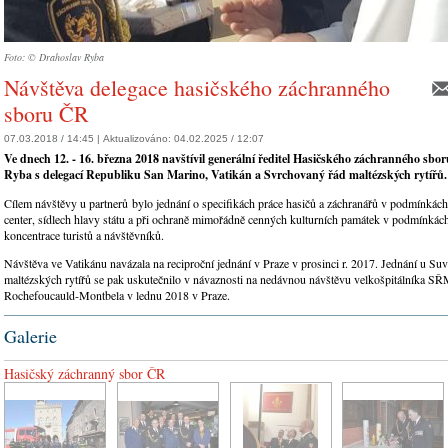
Foto: © Drahoslav Ryba
Návštěva delegace hasičského záchranného
sboru ČR
07.03.2018 / 14:45 |
Aktualizováno:
04.02.2025 / 12:07
Ve dnech 12. - 16. března 2018 navštívil generální ředitel Hasičského záchranného sbo
Ryba s delegací Republiku San Marino, Vatikán a Svrchovaný řád maltézských rytířů.
Cílem návštěvy u partnerů bylo jednání o specifikách práce hasičů a záchranářů v podmínkách
center, sídlech hlavy státu a při ochraně mimořádně cenných kulturních památek v podmínkác
koncentrace turistů a návštěvníků.
Návštěva ve Vatikánu navázala na reciproční jednání v Praze v prosinci r. 2017. Jednání u Su
maltézských rytířů se pak uskutečnilo v návaznosti na nedávnou návštěvu velkošpitálníka S
Rochefoucauld-Montbela v lednu 2018 v Praze.
Galerie
Hasičský záchranný sbor ČR