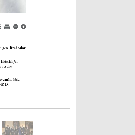
ru gen. Drahoslav
 historických
h vysoké
verénního řádu
ŘMR D.