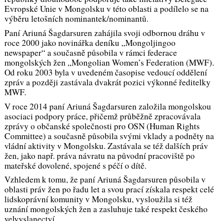
Evropské Unie v Mongolsku v této oblasti a podílelo se na
výběru letošních nominantek/nominantů.
Paní Ariuná Šagdarsuren zahájila svoji odbornou dráhu v
roce 2000 jako novinářka deníku „Mongoljingoo
newspaper“ a současně působila v rámci federace
mongolských žen „Mongolian Women’s Federation (MWF).
Od roku 2003 byla v uvedeném časopise vedoucí oddělení
zpráv a později zastávala dvakrát pozici výkonné ředitelky
MWF.
V roce 2014 paní Ariuná Šagdarsuren založila mongolskou
asociaci podpory práce, přičemž průběžně zpracovávala
zprávy o občanské společnosti pro OSN (Human Rights
Committee) a současně působila svými vklady a podněty na
vládní aktivity v Mongolsku. Zastávala se též dalších práv
žen, jako např. práva návratu na původní pracoviště po
mateřské dovolené, spojené s péčí o dítě.
Vzhledem k tomu, že paní Ariuná Šagdarsuren působila v
oblasti práv žen po řadu let a svou prací získala respekt celé
lidskoprávní komunity v Mongolsku, vysloužila si též
uznání mongolských žen a zasluhuje také respekt českého
velvyslanectví.