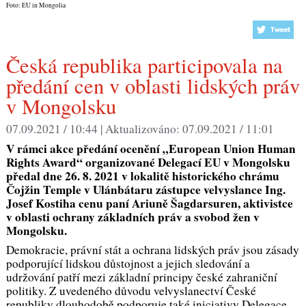
Foto: EU in Mongolia
Česká republika participovala na
předání cen v oblasti lidských práv
v Mongolsku
07.09.2021 / 10:44 |
Aktualizováno:
07.09.2021 / 11:01
V rámci akce předání ocenění „European Union Human
Rights Award“ organizované Delegací EU v Mongolsku
předal dne 26. 8. 2021 v lokalitě historického chrámu
Čojžin Temple v Ulánbátaru zástupce velvyslance Ing.
Josef Kostiha cenu paní Ariuně Šagdarsuren, aktivistce
v oblasti ochrany základních práv a svobod žen v
Mongolsku.
Demokracie, právní stát a ochrana lidských práv jsou zásady
podporující lidskou důstojnost a jejich sledování a
udržování patří mezi základní principy české zahraniční
politiky. Z uvedeného důvodu velvyslanectví České
republiky dlouhodobě podporuje také iniciativy Delegace