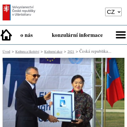
o nás
konzulární informace
>
>
>
> Česká republika...
Úvod
Kultura a školství
Kulturní akce
2021