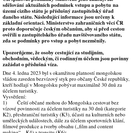
sdělování aktuálních podmínek vstupu a pobytu na
území cizího státu je příslušný zastupitelský úřad
daného státu. Následující informace jsou určeny k
základní orientaci. Ministerstvo zahraničních věcí ČR
proto doporučuje českým občanům, aby si před cestou
ověřili u zastupitelského úřadu navštěvovaného státu,
zda se podmínky pro vstup a pobyt nezměnily.
Upozorňjeme, že osoby cestující za studijním,
obchodním, vědeckým, či rodinným účelem jsou povinny
zažádat o příslušná víza.
Dne 4. ledna 2023 byl s okamžitou platností mongolskou
vládou zaveden bezvízový styk pro občany České republiky,
kteří hodlají v Mongolsku pobývat maximálně 30 dnů za
účelem turistiky.
Vysvětlení:
1) Čeští občané mohou do Mongolska cestovat bez
vízové povinnosti za účelem turistiky na 30 dnů (kategorie
K2), přeshraniční turistiky (K3), účasti na kulturních nebo
uměleckých událostech, dále za účelem sportovních klání,
filmové produkce a tvorby obsahu („film and content
making“ – K4) a transitu (K6);