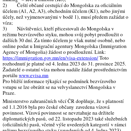
2) Čeští občané cestující do Mongolska za oficiálním
účelem (A1, A2, A3), obchodním účelem (K1), nebo jinými
účely, než vyjmenovanými v bodě 1), musí předem zažádat o
víza;
3) Návštěvníci, kteří přicestovali do Mongolska v
režimu bezvízového styku, mohou svůj pobyt prodloužit o
dalších 30 dní. Za tímto účelem je však nutné osobně, nebo
online podat u Imigrační agentury Mongolska (Immigration
Agency of Mongolia) žádost o prodloužení. Link:
https://immigration.gov.mn/en/visa-extension/
Toto
rozhodnutí je platné od 4. ledna 2023 do 31. prosince 2025.
Žadatelé o ostatní víza mohou nadále žádat prostřednictvím
portálu
www.evisa.mn
Pro bližší informace týkající se podmínek bezvízového
vstupu se lze obrátit se na velvyslanectví Mongolska v
Praze.
Ministerstvo zahraničních věcí ČR doplňuje, že s platností
od 1.1.2016 byla pro české občany zavedena vízová
povinnost. Vízová povinnost se nevztahuje na držitele
diplomatických pasů, od 22. listopadu 2023 také služebních
(oficiálních) pasů, včetně výše uvedených kategorií v rámci
režimu bezvízového styku (zavedených od 4. ledna 2023).