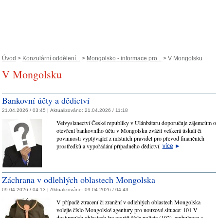
Úvod
>
Konzulární oddělení...
>
Mongolsko - informace pro...
> V Mongolsku
V Mongolsku
Bankovní účty a dědictví
21.04.2026 / 03:45 |
Aktualizováno:
21.04.2026 / 11:18
Velvyslanectví České republiky v Ulánbátaru doporučuje zájemcům o
otevření bankovního účtu v Mongolsku zvážit veškerá úskalí či
povinnosti vyplývající z místních pravidel pro převod finančních
prostředků a vypořádání případného dědictví.
více
►
Záchrana v odlehlých oblastech Mongolska
09.04.2026 / 04:13 |
Aktualizováno:
09.04.2026 / 04:43
V případě ztracení či zranění v odlehlých oblastech Mongolska
volejte číslo Mongolské agentury pro nouzové situace: 101 V
dostupných oblastech lze využít čísla policie (102), ambulance a