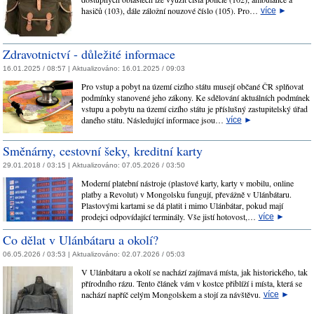
hasičů (103), dále záložní nouzové číslo (105). Pro…
více
►
Zdravotnictví - důležité informace
16.01.2025 / 08:57 |
Aktualizováno:
16.01.2025 / 09:03
Pro vstup a pobyt na území cizího státu musejí občané ČR splňovat
podmínky stanovené jeho zákony. Ke sdělování aktuálních podmínek
vstupu a pobytu na území cizího státu je příslušný zastupitelský úřad
daného státu. Následující informace jsou…
více
►
Směnárny, cestovní šeky, kreditní karty
29.01.2018 / 03:15 |
Aktualizováno:
07.05.2026 / 03:50
Moderní platební nástroje (plastové karty, karty v mobilu, online
platby a Revolut) v Mongolsku fungují, převážně v Ulánbátaru.
Plastovými kartami se dá platit i mimo Ulánbátar, pokud mají
prodejci odpovídající terminály. Vše jistí hotovost,…
více
►
Co dělat v Ulánbátaru a okolí?
06.05.2026 / 03:53 |
Aktualizováno:
02.07.2026 / 05:03
V Ulánbátaru a okolí se nachází zajímavá místa, jak historického, tak
přírodního rázu. Tento článek vám v kostce přiblíží i místa, která se
nachází napříč celým Mongolskem a stojí za návštěvu.
více
►