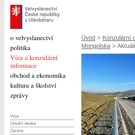
o velvyslanectví
Úvod
>
Konzulární o
Mongolska
> Aktuáln
politika
Víza a konzulární
informace
obchod a ekonomika
kultura a školství
zprávy
Víza
Úřední deska
Zprávy