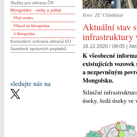
Služby pro občany ČR
Mongolsko - cesty a pobyt
Foto: ZÚ Ulánbátar
Před cestou
Aktuální stav s
Příjezd do Mongolska
infrastruktur
V Mongolsku
Konzulární ochrana občanů EU
16.12.2020 / 09:05 |
Akt
Sazebník správních poplatků
K všeobecné inform
existujících vozovek
a nezpevněným povrc
Mongolsku.
sledujte nás na
Silniční infrastruktur
úseky, šedá úseky ve 