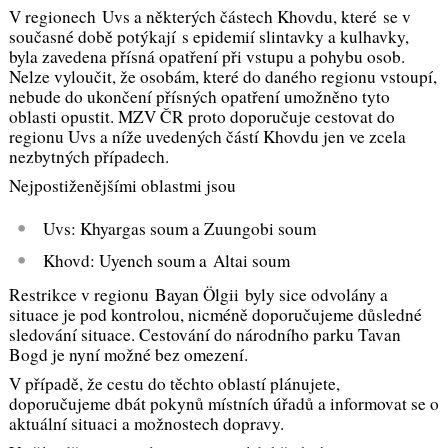
V regionech Uvs a některých částech Khovdu, které se v
současné době potýkají s epidemií slintavky a kulhavky,
byla zavedena přísná opatření při vstupu a pohybu osob.
Nelze vyloučit, že osobám, které do daného regionu vstoupí,
nebude do ukončení přísných opatření umožněno tyto
oblasti opustit. MZV ČR proto doporučuje cestovat do
regionu Uvs a níže uvedených částí Khovdu jen ve zcela
nezbytných případech.
Nejpostiženějšími oblastmi jsou
Uvs: Khyargas soum a Zuungobi soum
Khovd: Uyench soum a Altai soum
Restrikce v regionu Bayan Ölgii byly sice odvolány a
situace je pod kontrolou, nicméně doporučujeme důsledné
sledování situace. Cestování do národního parku Tavan
Bogd je nyní možné bez omezení.
V případě, že cestu do těchto oblastí plánujete,
doporučujeme dbát pokynů místních úřadů a informovat se o
aktuální situaci a možnostech dopravy.