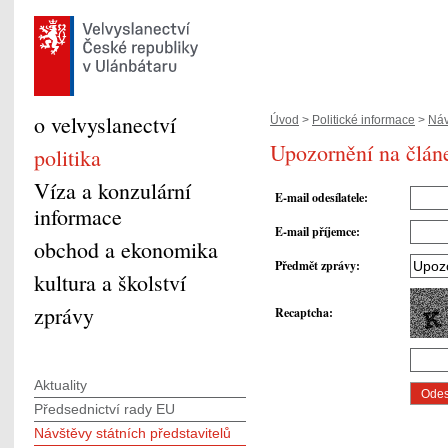
o velvyslanectví
Úvod
>
Politické informace
>
Náv
Upozornění na článe
politika
Víza a konzulární
E-mail odesílatele
:
informace
E-mail příjemce
:
obchod a ekonomika
Předmět zprávy
:
kultura a školství
zprávy
Recaptcha
:
Aktuality
Předsednictví rady EU
Návštěvy státních představitelů