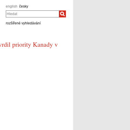
english
česky
Hledat
rozšířené vyhledávání
rdil priority Kanady v