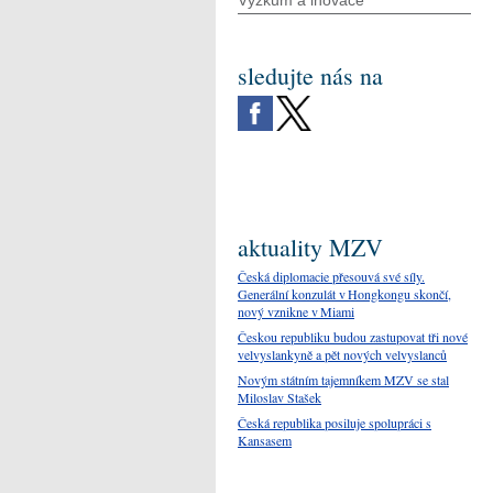
Výzkum a inovace
sledujte nás na
aktuality MZV
Česká diplomacie přesouvá své síly.
Generální konzulát v Hongkongu skončí,
nový vznikne v Miami
Českou republiku budou zastupovat tři nové
velvyslankyně a pět nových velvyslanců
Novým státním tajemníkem MZV se stal
Miloslav Stašek
Česká republika posiluje spolupráci s
Kansasem