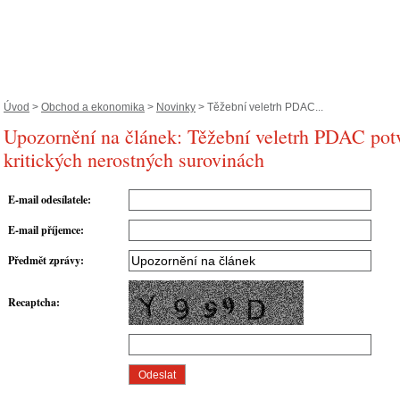
Úvod
>
Obchod a ekonomika
>
Novinky
> Těžební veletrh PDAC...
Upozornění na článek: Těžební veletrh PDAC potv
kritických nerostných surovinách
E-mail odesílatele
:
E-mail příjemce
:
Předmět zprávy
:
Recaptcha
: