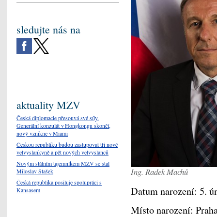
sledujte nás na
aktuality MZV
Česká diplomacie přesouvá své síly.
Generální konzulát v Hongkongu skončí,
nový vznikne v Miami
Českou republiku budou zastupovat tři nové
velvyslankyně a pět nových velvyslanců
Novým státním tajemníkem MZV se stal
Ing. Radek Machů
Miloslav Stašek
Česká republika posiluje spolupráci s
Datum narození: 5. ú
Kansasem
Místo narození: Praha