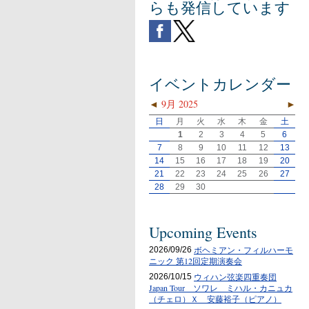
らも発信しています
イベントカレンダー
◄
9月 2025
►
日
月
火
水
木
金
土
1
2
3
4
5
6
7
8
9
10
11
12
13
14
15
16
17
18
19
20
21
22
23
24
25
26
27
28
29
30
Upcoming Events
ボヘミアン・フィルハーモ
2026/09/26
ニック 第12回定期演奏会
ウィハン弦楽四重奏団
2026/10/15
Japan Tour ソワレ ミハル・カニュカ
（チェロ）Ｘ 安藤裕子（ピアノ）