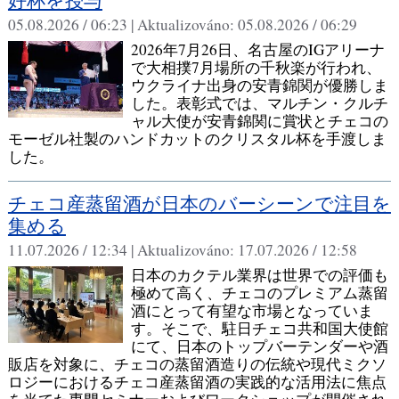
好杯を授与
05.08.2026 / 06:23 |
Aktualizováno:
05.08.2026 / 06:29
2026年7月26日、名古屋のIGアリーナ
で大相撲7月場所の千秋楽が行われ、
ウクライナ出身の安青錦関が優勝しま
した。表彰式では、マルチン・クルチ
ャル大使が安青錦関に賞状とチェコの
モーゼル社製のハンドカットのクリスタル杯を手渡しま
した。
チェコ産蒸留酒が日本のバーシーンで注目を
集める
11.07.2026 / 12:34 |
Aktualizováno:
17.07.2026 / 12:58
日本のカクテル業界は世界での評価も
極めて高く、チェコのプレミアム蒸留
酒にとって有望な市場となっていま
す。そこで、駐日チェコ共和国大使館
にて、日本のトップバーテンダーや酒
販店を対象に、チェコの蒸留酒造りの伝統や現代ミクソ
ロジーにおけるチェコ産蒸留酒の実践的な活用法に焦点