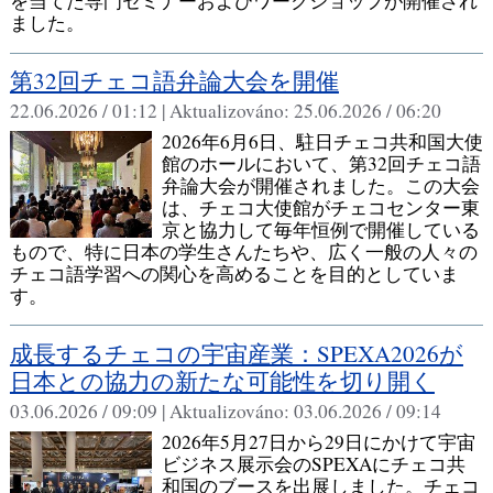
を当てた専門セミナーおよびワークショップが開催され
ました。
第32回チェコ語弁論大会を開催
22.06.2026 / 01:12 |
Aktualizováno:
25.06.2026 / 06:20
2026年6月6日、駐日チェコ共和国大使
館のホールにおいて、第32回チェコ語
弁論大会が開催されました。この大会
は、チェコ大使館がチェコセンター東
京と協力して毎年恒例で開催している
もので、特に日本の学生さんたちや、広く一般の人々の
チェコ語学習への関心を高めることを目的としていま
す。
成長するチェコの宇宙産業：SPEXA2026が
日本との協力の新たな可能性を切り開く
03.06.2026 / 09:09 |
Aktualizováno:
03.06.2026 / 09:14
2026年5月27日から29日にかけて宇宙
ビジネス展示会のSPEXAにチェコ共
和国のブースを出展しました。チェコ