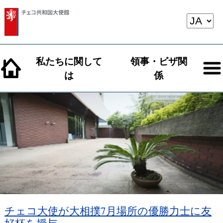
私たちに関して
領事・ビザ関
は
係
チェコ大使が大相撲7月場所の優勝力士に友