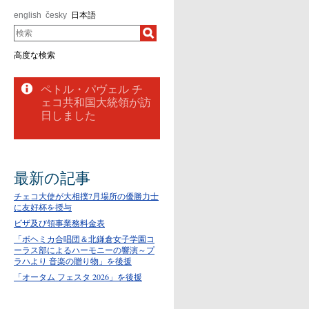
english
česky
日本語
検索
高度な検索
ペトル・パヴェル チ
ェコ共和国大統領が訪
日しました
最新の記事
チェコ大使が大相撲7月場所の優勝力士
に友好杯を授与
ビザ及び領事業務料金表
「ボヘミカ合唱団＆北鎌倉女子学園コ
ーラス部によるハーモニーの響演～プ
ラハより 音楽の贈り物」を後援
「オータム フェスタ 2026」を後援