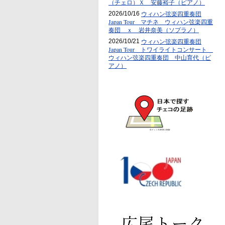
（チェロ）Ｘ 安藤裕子（ピアノ）
ウィハン弦楽四重奏団
2026/10/16
Japan Tour マチネ ウィハン弦楽四重
奏団 ｘ 岩井奈美（ソプラノ）
ウィハン弦楽四重奏団
2026/10/21
Japan Tour トワイライトコンサート
ウィハン弦楽四重奏団 中山育代（ピ
アノ）