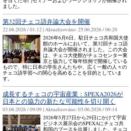
を当てた専門セミナーおよびワークショップが開催され
ました。
第32回チェコ語弁論大会を開催
22.06.2026 / 01:12 |
Aktualizováno:
25.06.2026 / 06:20
2026年6月6日、駐日チェコ共和国大使
館のホールにおいて、第32回チェコ語
弁論大会が開催されました。この大会
は、チェコ大使館がチェコセンター東
京と協力して毎年恒例で開催している
もので、特に日本の学生さんたちや、広く一般の人々の
チェコ語学習への関心を高めることを目的としていま
す。
成長するチェコの宇宙産業：SPEXA2026が
日本との協力の新たな可能性を切り開く
03.06.2026 / 09:09 |
Aktualizováno:
03.06.2026 / 09:14
2026年5月27日から29日にかけて宇宙
ビジネス展示会のSPEXAにチェコ共
和国のブースを出展しました。チェコ