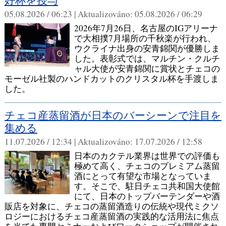
好杯を授与
05.08.2026 / 06:23 |
Aktualizováno:
05.08.2026 / 06:29
2026年7月26日、名古屋のIGアリーナ
で大相撲7月場所の千秋楽が行われ、
ウクライナ出身の安青錦関が優勝しま
した。表彰式では、マルチン・クルチ
ャル大使が安青錦関に賞状とチェコの
モーゼル社製のハンドカットのクリスタル杯を手渡しま
した。
チェコ産蒸留酒が日本のバーシーンで注目を
集める
11.07.2026 / 12:34 |
Aktualizováno:
17.07.2026 / 12:58
日本のカクテル業界は世界での評価も
極めて高く、チェコのプレミアム蒸留
酒にとって有望な市場となっていま
す。そこで、駐日チェコ共和国大使館
にて、日本のトップバーテンダーや酒
販店を対象に、チェコの蒸留酒造りの伝統や現代ミクソ
ロジーにおけるチェコ産蒸留酒の実践的な活用法に焦点