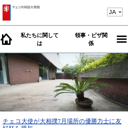
私たちに関して
領事・ビザ関
は
係
チェコ大使が大相撲7月場所の優勝力士に友