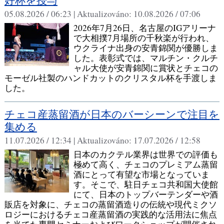
好杯を授与
05.08.2026 / 06:23 |
Aktualizováno:
10.08.2026 / 07:06
2026年7月26日、名古屋のIGアリーナ
で大相撲7月場所の千秋楽が行われ、
ウクライナ出身の安青錦関が優勝しま
した。表彰式では、マルチン・クルチ
ャル大使が安青錦関に賞状とチェコの
モーゼル社製のハンドカットのクリスタル杯を手渡しま
した。
チェコ産蒸留酒が日本のバーシーンで注目を
集める
11.07.2026 / 12:34 |
Aktualizováno:
17.07.2026 / 12:58
日本のカクテル業界は世界での評価も
極めて高く、チェコのプレミアム蒸留
酒にとって有望な市場となっていま
す。そこで、駐日チェコ共和国大使館
にて、日本のトップバーテンダーや酒
販店を対象に、チェコの蒸留酒造りの伝統や現代ミクソ
ロジーにおけるチェコ産蒸留酒の実践的な活用法に焦点