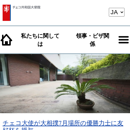
私たちに関して
領事・ビザ関
は
係
チェコ大使が大相撲7月場所の優勝力士に友