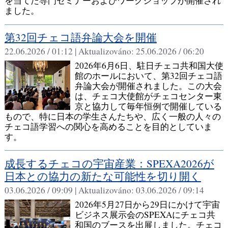
を当てた専門セミナーおよびワークショップが開催され
ました。
第32回チェコ語弁論大会を開催
22.06.2026 / 01:12 |
Aktualizováno:
25.06.2026 / 06:20
2026年6月6日、駐日チェコ共和国大使
館のホールにおいて、第32回チェコ語
弁論大会が開催されました。この大会
は、チェコ大使館がチェコセンター東
京と協力して毎年恒例で開催している
もので、特に日本の学生さんたちや、広く一般の人々の
チェコ語学習への関心を高めることを目的としていま
す。
成長するチェコの宇宙産業：SPEXA2026が
日本との協力の新たな可能性を切り開く
03.06.2026 / 09:09 |
Aktualizováno:
03.06.2026 / 09:14
2026年5月27日から29日にかけて宇宙
ビジネス展示会のSPEXAにチェコ共
和国のブースを出展しました。チェコ