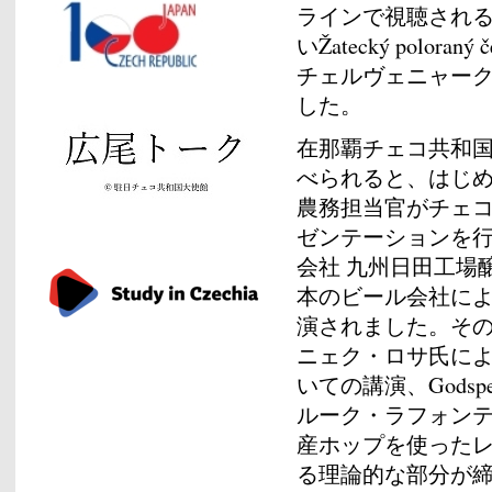
ラインで視聴され
いŽatecký polo
チェルヴェニャー
した。
在那覇チェコ共和国
べられると、はじ
農務担当官がチェ
ゼンテーションを
会社 九州日田工場
本のビール会社に
演されました。その
ニェク・ロサ氏に
いての講演、Godsp
ルーク・ラフォン
産ホップを使った
る理論的な部分が