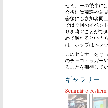
セミナーの後半に
会後には商談や意
会後にも参加者同
では今回のイベン
りを嗅ぐことがで
めて触れるという
は、ホップはペレ
このセミナーをき
のチェコ・ラガー
ることを期待して
ギャラリー
Seminář o českém 