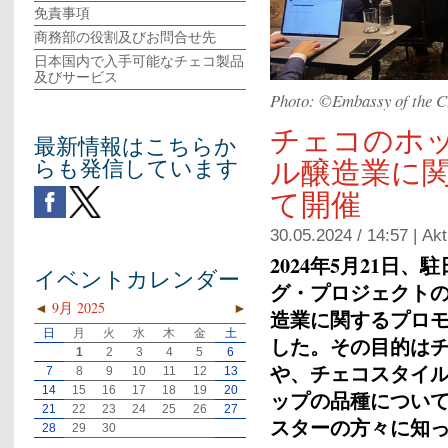
免責事項
商務部の役割及びお問合せ先
日本国内で入手可能なチェコ製品
及びサービス
Photo: ©︎Embassy of the C
チェコのホ
最新情報はこちらか
ル醸造業に
らも発信しています
て開催
30.05.2024 / 14:57 |
Akt
2024年
5
月
21
日、駐
イベントカレンダー
グ・プロジェクト
◄
9月 2025
►
造業に関するプロ
日
月
火
水
木
金
土
した。その目的は
1
2
3
4
5
6
や、チェコスタイ
7
8
9
10
11
12
13
14
15
16
17
18
19
20
ップの品種につい
21
22
23
24
25
26
27
スターの方々に知
28
29
30