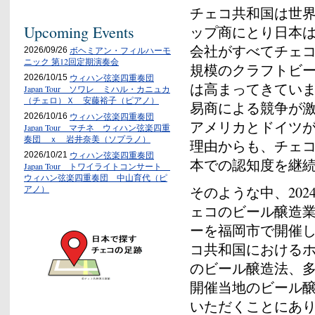
チェコ共和国は世界
Upcoming Events
ップ商にとり日本
会社がすべてチェ
ボヘミアン・フィルハーモ
2026/09/26
ニック 第12回定期演奏会
規模のクラフトビ
ウィハン弦楽四重奏団
2026/10/15
は高まってきてい
Japan Tour ソワレ ミハル・カニュカ
（チェロ）Ｘ 安藤裕子（ピアノ）
易商による競争が
ウィハン弦楽四重奏団
2026/10/16
アメリカとドイツ
Japan Tour マチネ ウィハン弦楽四重
奏団 ｘ 岩井奈美（ソプラノ）
理由からも、チェ
ウィハン弦楽四重奏団
2026/10/21
本での認知度を継
Japan Tour トワイライトコンサート
ウィハン弦楽四重奏団 中山育代（ピ
そのような中、202
アノ）
ェコのビール醸造
ーを福岡市で開催
コ共和国における
のビール醸造法、
開催当地のビール
いただくことにあり