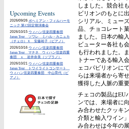
しました。競合社
Upcoming Events
ビリオンのもとに
シリアル、ミュー
ボヘミアン・フィルハーモ
2026/09/26
ニック 第12回定期演奏会
品、チョコレート菓
ウィハン弦楽四重奏団
2026/10/15
ました。日本の輸
Japan Tour ソワレ ミハル・カニュカ
（チェロ）Ｘ 安藤裕子（ピアノ）
ビューター各社も
ウィハン弦楽四重奏団
2026/10/16
も行われました。
Japan Tour マチネ ウィハン弦楽四重
奏団 ｘ 岩井奈美（ソプラノ）
トナーである輸入
ウィハン弦楽四重奏団
2026/10/21
ェコパビリオンに
Japan Tour トワイライトコンサート
ウィハン弦楽四重奏団 中山育代（ピ
らは来場者から寄
アノ）
獲得した人脈の重
チェコの製品はEU
ンでは、来場者に
み合わせたクッキ
介類と輸入ワイン
み合わせは今年の