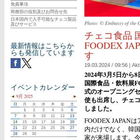
免責事項
商務部の役割及びお問合せ先
日本国内で入手可能なチェコ製品
Photo: ©︎ Embassy of the 
及びサービス
チェコ食品 
FOODEX J
最新情報はこちらか
らも発信しています
す
19.03.2024 / 09:56 |
Akt
2024年
3
月
5
日から
8
国際食品・飲料展
F
イベントカレンダー
式のオープニング
◄
9月 2025
►
使も出席し、チェ
日
月
火
水
木
金
土
しました。
1
2
3
4
5
6
7
8
9
10
11
12
13
FOODEX JAP
14
15
16
17
18
19
20
内だけでなく、韓
21
22
23
24
25
26
27
28
29
30
家が来場します。今年