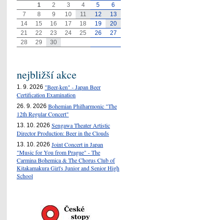
1
2
3
4
5
6
7
8
9
10
11
12
13
14
15
16
17
18
19
20
21
22
23
24
25
26
27
28
29
30
nejbližší akce
"Beer-ken" - Japan Beer
1. 9. 2026
Certification Examination
Bohemian Philharmonic "The
26. 9. 2026
12th Regular Concert"
Sengawa Theater Artistic
13. 10. 2026
Director Production: Beer in the Clouds
Joint Concert in Japan
13. 10. 2026
"Music for You from Prague" - The
Carmina Bohemica & The Chorus Club of
Kitakamakura Girl's Junior and Senior High
School