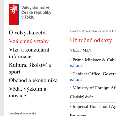
O velvyslanectví
Úvod
>
Vzájemné vztahy
> Už
Užitečné odkazy
Vzájemné vztahy
Víza a konzulární
Vláda / MZV
informace
·
Prime Minister & Cabi
Kultura, školství a
e.html
sport
·
Cabinet Office, Gover
Obchod a ekonomika
e.html
Věda, výzkum a
·
Ministry of Foreign Af
inovace
Císařský dvůr
·
Imperial Household A
Sesterská města
Parlament