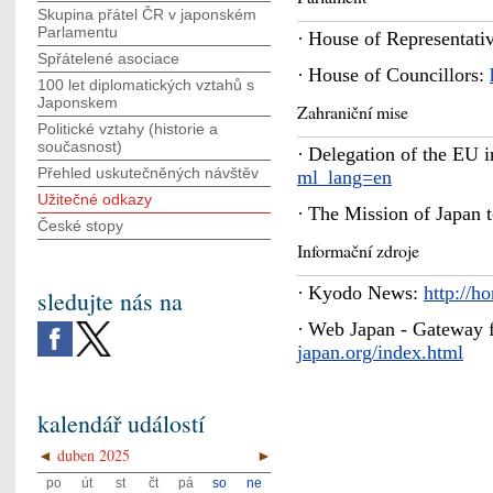
Skupina přátel ČR v japonském
Parlamentu
·
House of Representati
Spřátelené asociace
·
House of Councillors:
100 let diplomatických vztahů s
Japonskem
Zahraniční mise
Politické vztahy (historie a
současnost)
·
Delegation of the EU 
Přehled uskutečněných návštěv
ml_lang=en
Užitečné odkazy
·
The Mission of Japan 
České stopy
Informační zdroje
·
Kyodo News:
http://h
sledujte nás na
·
Web Japan - Gateway f
japan.org/index.html
kalendář událostí
◄
duben 2025
►
po
út
st
čt
pá
so
ne