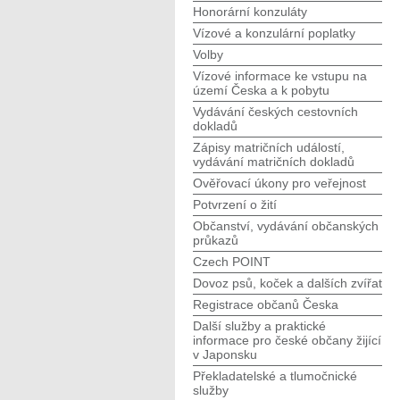
Honorární konzuláty
Vízové a konzulární poplatky
Volby
Vízové informace ke vstupu na
území Česka a k pobytu
Vydávání českých cestovních
dokladů
Zápisy matričních událostí,
vydávání matričních dokladů
Ověřovací úkony pro veřejnost
Potvrzení o žití
Občanství, vydávání občanských
průkazů
Czech POINT
Dovoz psů, koček a dalších zvířat
Registrace občanů Česka
Další služby a praktické
informace pro české občany žijící
v Japonsku
Překladatelské a tlumočnické
služby