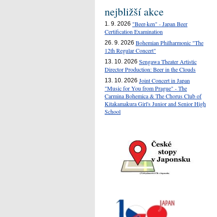
nejbližší akce
"Beer-ken" - Japan Beer
1. 9. 2026
Certification Examination
Bohemian Philharmonic "The
26. 9. 2026
12th Regular Concert"
Sengawa Theater Artistic
13. 10. 2026
Director Production: Beer in the Clouds
Joint Concert in Japan
13. 10. 2026
"Music for You from Prague" - The
Carmina Bohemica & The Chorus Club of
Kitakamakura Girl's Junior and Senior High
School