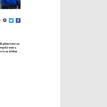
íli plánováno na
ropské unie a
a to za účelem