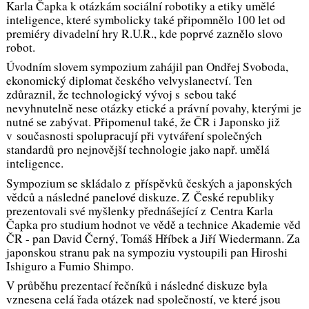
Karla Čapka k otázkám sociální robotiky a etiky umělé
inteligence, které symbolicky také připomnělo 100 let od
premiéry divadelní hry R.U.R., kde poprvé zaznělo slovo
robot
.
Úvodním slovem sympozium zahájil pan Ondřej Svoboda,
ekonomický diplomat českého velvyslanectví. Ten
zdůraznil, že technologický vývoj s sebou také
nevyhnutelně nese otázky etické a právní povahy, kterými je
nutné se zabývat. Připomenul také, že ČR i Japonsko již
v současnosti spolupracují při vytváření společných
standardů pro nejnovější technologie jako např. umělá
inteligence.
Sympozium se skládalo z příspěvků českých a japonských
vědců a následné panelové diskuze. Z České republiky
prezentovali své myšlenky přednášející z Centra Karla
Čapka pro studium hodnot ve vědě a technice Akademie věd
ČR - pan David Černý, Tomáš Hříbek a Jiří Wiedermann. Za
japonskou stranu pak na sympoziu vystoupili pan Hiroshi
Ishiguro a Fumio Shimpo.
V průběhu prezentací řečníků i následné diskuze byla
vznesena celá řada otázek nad společností, ve které jsou